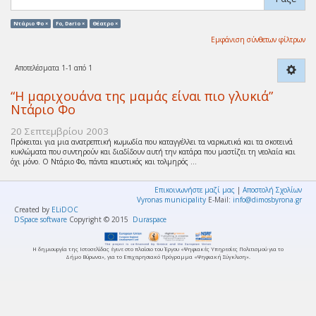
Ντάριο Φο ×
Fo, Dario ×
Θέατρο ×
Εμφάνιση σύνθετων φίλτρων
Αποτελέσματα 1-1 από 1
“Η μαριχουάνα της μαμάς είναι πιο γλυκιά”
Ντάριο Φο
20 Σεπτεμβρίου 2003
Πρόκειται για μια ανατρεπτική κωμωδία που καταγγέλλει τα ναρκωτικά και τα σκοτεινά
κυκλώματα που συντηρούν και διαδίδουν αυτή την κατάρα που μαστίζει τη νεολαία και
όχι μόνο. Ο Ντάριο Φο, πάντα καυστικός και τολμηρός ...
Επικοινωνήστε μαζί μας
|
Αποστολή Σχολίων
Vyronas municipality
E-Mail:
info@dimosbyrona.gr
Created by
ELiDOC
DSpace software
Copyright © 2015
Duraspace
Η δημιουργία της Ιστοσελίδας έγινε στο πλαίσιο του Έργου «Ψηφιακές Υπηρεσίες Πολιτισμού για το
Δήμο Βύρωνα», για το Επιχειρησιακό Πρόγραμμα «Ψηφιακή Σύγκλιση».