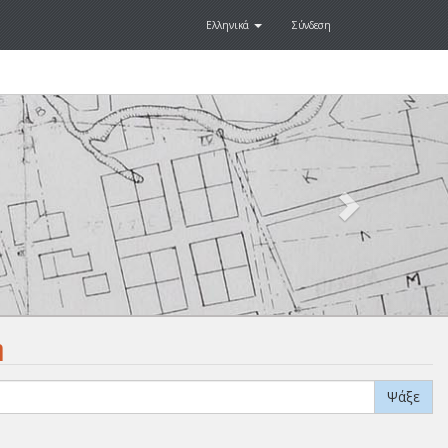
Ελληνικά
Σύνδεση
Next
.
η
Ψάξε