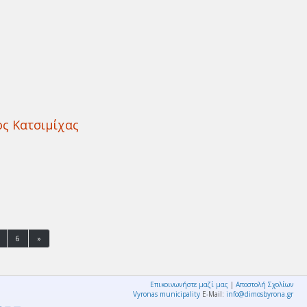
ος Κατσιμίχας
6
»
Επικοινωνήστε μαζί μας
|
Αποστολή Σχολίων
Vyronas municipality
E-Mail:
info@dimosbyrona.gr