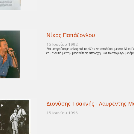
Νίκος Παπάζογλου
15 Ιουνίου 1992
Θα μπορούσαμε «ελαφριά καρδία» να αποδώσουμε στο Νίκο Παπά
ερμηνευτή με την μεγαλύτερη αποδοχή. Θα το αποφύγουμε όμως,
Διονύσης Τσακνής - Λαυρέντης Μ
15 Ιουνίου 1996