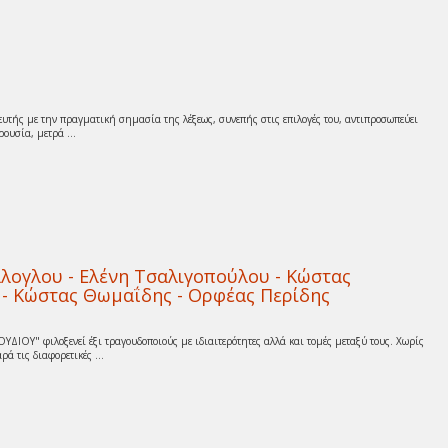
υτής με την πραγματική σημασία της λέξεως, συνεπής στις επιλογές του, αντιπροσωπεύει
ουσία, μετρά ...
λογλου - Ελένη Τσαλιγοπούλου - Κώστας
 - Κώστας Θωμαΐδης - Ορφέας Περίδης
ΟΥ" φιλοξενεί έξι τραγουδοποιούς με ιδιαιτερότητες αλλά και τομές μεταξύ τους. Χωρίς
ά τις διαφορετικές ...