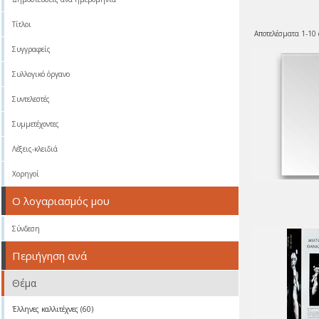
Τίτλοι
Αποτελέσματα 1-10
Συγγραφείς
Συλλογικό όργανο
Συντελεστές
Συμμετέχοντες
Λέξεις-κλειδιά
Χορηγοί
Ο λογαριασμός μου
Σύνδεση
Περιήγηση ανά
Θέμα
Έλληνες καλλιτέχνες (60)