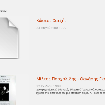
 από 60
Κώστας Χατζής
23 Αυγούστου 1999
Μίλτος Πασχαλίδης - Θανάσης Γκ
22 Ιουλίου 1998
Δύο τραγουδοποιοί, δύο γενιές Ελληνικού Τραγουδιού, συναντ
έχοντας στις αποσκευές του μια ατέλειωτη εκδρομή. Πάντα σε ετο