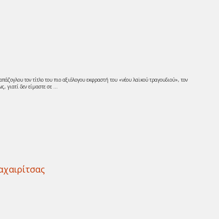
ζογλου τον τίτλο του πιο αξιόλογου εκφραστή του «νέου λαϊκού τραγουδιού», τον
 γιατί δεν είμαστε σε ...
αχαιρίτσας