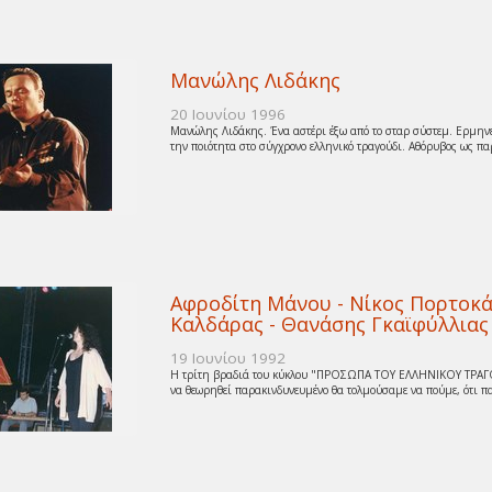
Μανώλης Λιδάκης
20 Ιουνίου 1996
Μανώλης Λιδάκης. Ένα αστέρι έξω από το σταρ σύστεμ. Ερμηνε
την ποιότητα στο σύγχρονο ελληνικό τραγούδι. Αθόρυβος ως παρ
Αφροδίτη Μάνου - Νίκος Πορτοκά
Καλδάρας - Θανάσης Γκαϊφύλλιας
19 Ιουνίου 1992
Η τρίτη βραδιά του κύκλου "ΠΡΟΣΩΠΑ ΤΟΥ ΕΛΛΗΝΙΚΟΥ ΤΡΑΓΟΥΔΙ
να θεωρηθεί παρακινδυνευμένο θα τολμούσαμε να πούμε, ότι παρ