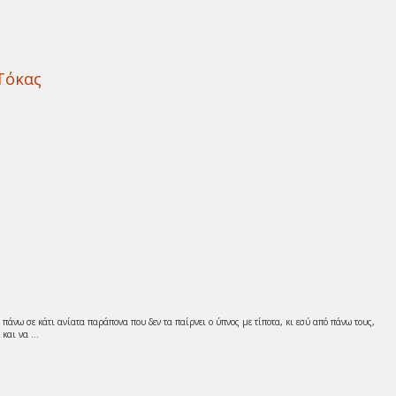
Τόκας
πάνω σε κάτι ανίατα παράπονα που δεν τα παίρνει ο ύπνος με τίποτα, κι εσύ από πάνω τους,
και να ...