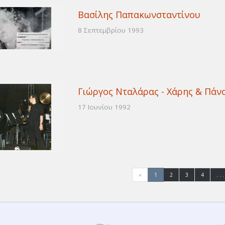
Βασίλης Παπακωνσταντίνου
8 Σεπτεμβρίου 1993
Γιώργος Νταλάρας - Χάρης & Πάν
17 Ιουνίου 1992
«
1
2
3
4
. . .