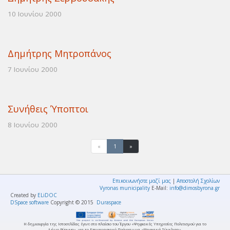
10 Ιουνίου 2000
Δημήτρης Μητροπάνος
7 Ιουνίου 2000
Συνήθεις Ύποπτοι
8 Ιουνίου 2000
«
1
»
Επικοινωνήστε μαζί μας
|
Αποστολή Σχολίων
Vyronas municipality
E-Mail:
info@dimosbyrona.gr
Created by
ELiDOC
DSpace software
Copyright © 2015
Duraspace
Η δημιουργία της Ιστοσελίδας έγινε στο πλαίσιο του Έργου «Ψηφιακές Υπηρεσίες Πολιτισμού για το
Δήμο Βύρωνα», για το Επιχειρησιακό Πρόγραμμα «Ψηφιακή Σύγκλιση».