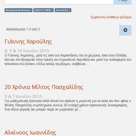
Ελληνική Μουσική ×
[2010 TO 2015] ×
Συναυλίες ×
Εμφάνιση σύνθετων φίλτρων
Αποτελέσματα 1-3 από 3
Γιάννης Χαρούλης
8, 9 & 10 Ιουνίου 2015
Ο Γιάννης Χαρούλης, μετά τις sold out παραστάσεις του το χειμώνα, τόσο στην Ελλάδα,
όσο και στο εξωτερικό- στην πρώτη του Ευρωπαϊκή περιοδεία-και μετά την κυκλοφορία του
τελευταίου του δίσκου «Χίλια καλώς εσμίξαμε», ανεβαίνει ...
20 Χρόνια Μίλτος Πασχαλίδης
5 & 7 Ιουνίου 2015
Για μαθηματικός ξεκίνησε αλλά τελικά τον κέρδισε η μουσική για τα καλά και έτσι φέτος ο
Μίλτος Πασχαλίδης συμπληρώνει αισίως 20 συνεχή χρόνια προσωπικής δισκογραφίας.
Ένα τέτοιο γεγονός δεν μπορεί παρά να γιορταστεί με ...
Αλκίνοος Ιωαννίδης