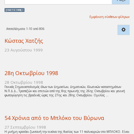
[1923 TO 1999] ×
Εμφάνιση σύνθετων φίλτρων
Αποτελέσματα 1-10 από 806
Κώστας Χατζής
23 Αυγούστου 1999
28η Οκτωβρίου 1998
28 Οκτωβρίου 1998
Γενικός Σημαιοστολισμός όλων των Δημοσίων, Δημοτικών, Ιδιωτικών καταστημάτων
Ν.Π.Δ.Δ., Τραπεζών και σπιτιών από της 8ης πρωινής της 26ης Οκτωβρίου και γενική
φωταγώγηση τις βραδινές ώρες της 27ης και 28ης Οκτωβρίου. Ομιλίες ...
54 Χρόνια από το Μπλόκο του Βύρωνα
27 Σεπτεμβρίου 1998
Η μνήμη κρατάει ζωντανή την εικόνα της θυσίας των 11 παλικαριών στο ΜΠΛΟΚΟ. Είναι