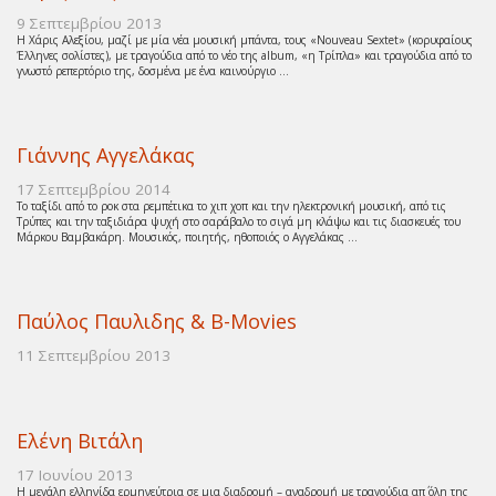
9 Σεπτεμβρίου 2013
Η Χάρις Αλεξίου, μαζί με μία νέα μουσική μπάντα, τους «Nouveau Sextet» (κορυφαίους
Έλληνες σολίστες), με τραγούδια από το νέο της album, «η Τρίπλα» και τραγούδια από το
γνωστό ρεπερτόριο της, δοσμένα με ένα καινούργιο ...
Γιάννης Αγγελάκας
17 Σεπτεμβρίου 2014
Το ταξίδι από το ροκ στα ρεμπέτικα το χιπ χοπ και την ηλεκτρονική μουσική, από τις
Τρύπες και την ταξιδιάρα ψυχή στο σαράβαλο το σιγά μη κλάψω και τις διασκευές του
Μάρκου Βαμβακάρη. Μουσικός, ποιητής, ηθοποιός ο Αγγελάκας ...
Παύλος Παυλιδης & B-Movies
11 Σεπτεμβρίου 2013
Ελένη Βιτάλη
17 Ιουνίου 2013
Η μεγάλη ελληνίδα ερμηνεύτρια σε μια διαδρομή – αναδρομή με τραγούδια απ΄ όλη της