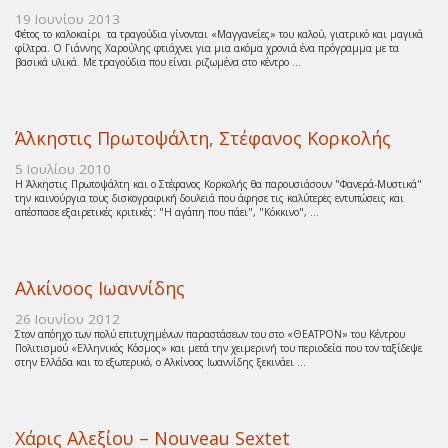
19 Ιουνίου 2013
Φέτος το καλοκαίρι τα τραγούδια γίνονται «Μαγγανείες» του καλού, γιατρικό και μαγικά
φίλτρα. Ο Γιάννης Χαρούλης φτιάχνει για μια ακόμα χρονιά ένα πρόγραμμα με τα
βασικά υλικά. Με τραγούδια που είναι ριζωμένα στο κέντρο ...
Άλκηστις Πρωτοψάλτη, Στέφανος Κορκολής
5 Ιουλίου 2010
Η Άλκηστις Πρωτοψάλτη και ο Στέφανος Κορκολής θα παρουσιάσουν "Φανερά-Μυστικά"
την καινούργια τους δισκογραφική δουλειά που άφησε τις καλύτερες εντυπώσεις και
απέσπασε εξαιρετικές κριτικές: "Η αγάπη που πάει", "Κόκκινο", ...
Αλκίνοος Ιωαννίδης
26 Ιουνίου 2012
Στον απόηχο των πολύ επιτυχημένων παραστάσεων του στο «ΘΕΑΤΡΟΝ» του Κέντρου
Πολιτισμού «Ελληνικός Κόσμος» και μετά την χειμερινή του περιοδεία που τον ταξίδεψε
στην Ελλάδα και το εξωτερικό, ο Αλκίνοος Ιωαννίδης ξεκινάει ...
Χάρις Αλεξίου – Nouveau Sextet