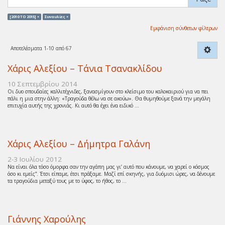
[2010 TO 2015] ×
Συναυλίες ×
Εμφάνιση σύνθετων φίλτρων
Αποτελέσματα 1-10 από 67
Χάρις Αλεξίου – Τάνια Τσανακλίδου
10 Σεπτεμβρίου 2014
Οι δυο σπουδαίες καλλιτέχνιδες, ξανασμίγουν στο κλείσιμο του καλοκαιριού για να πει
πάλι η μια στην άλλη: «Τραγούδα θέλω να σε ακούω». Θα θυμηθούμε ξανά την μεγάλη
επιτυχία αυτής της χρονιάς. Κι αυτό θα έχει ένα ειδικό ...
Χάρις Αλεξίου – Δήμητρα Γαλάνη
2-3 Ιουλίου 2012
Να είναι όλα τόσο όμορφα σαν την αγάπη μας γι’ αυτό που κάνουμε, να χαρεί ο κόσμος
όσο κι εμείς”. Έτσι είπαμε, έτσι πράξαμε. Μαζί επί σκηνής, για δυόμισι ώρες, να δένουμε
τα τραγούδια μεταξύ τους με το ύφος, το ήθος, το ...
Γιάννης Χαρούλης