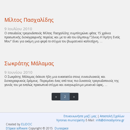
Μίλτος Πασχαλίδης
9 Ιουλίου 2010
Ο σπουδαίος τραγουδοποιός Μίλτος Πασχαλίδης συμπληρώνει φέτος 15 χρόνια
προσωπικής δισκογραφικής πορείας και με το νέο του άλμπουμ"Ξένιος-Η Κρήτη Εντός
Μου" δίνει για ακόμη μια φορά το στίγμα του βιωματικού καλλιτέχνη, ...
Σωκράτης Μάλαμας
9 Ιουνίου 2010
Ο Σωκράτης Μάλαμας έκλεισε ήδη μια εικοσαετία στους συναυλιακούς και
δισκογραφικούς δρόμους. Παραμένει ένας από τους πιο δυνατούς τραγουδοποιούς της
γενιάς του με εντελώς προσωπικό στίγμα και αναγνωρίσιμο μουσικό ύφος, ...
«
2
»
Επικοινωνήστε μαζί μας
|
Αποστολή Σχολίων
Vyronas municipality
E-Mail:
info@dimosbyrona.gr
Created by
ELiDOC
DSpace software
Copyright © 2015
Duraspace