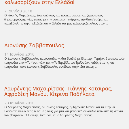
καλωσορίζουν στην Ελλάδα!
7 Ιουνίου 2010
Ο Κωστής Μαραβέγιας, ένας από τους πιο προικισμένους και ξεχωριστούς
δημιουργούςτης νέας γενιάς με την αστείρευτη ενέργεια, την θετική αύρα και
τοανεξάντλητο κέφι, ταξιδεύει στην Ελλάδα και μας καλωσορίζει όλους στον ...
Διονύσης Σαββόπουλος
14 Ιουνίου 2010
Ο Διονύσης Σαββόπουλος παρουσιάζει ≪Μια Βραδιά με Ιδιαίτερη Τιμή≫, θ α ακουστούν
τραγούδια από ≪Το Φορτηγό≫ και ≪Το Περιβόλι του Τρελλού≫, καθώς επίσης και
τραγούδια που ο Διονύσης Σαββόπουλος συνέθεσε, στην ίδια εκείνη ...
Λαυρέντης Μαχαιρίτσας, Γιάννης Κότσιρας,
Αφροδίτη Μάνου, Κίτρινα Ποδήλατα
23 Ιουνίου 2010
Ο Λαυρέντης Μαχαιρίτσας, ο Γιάννης Κότσιρας, η Αφροδίτη Μάνου και τα Κίτρινα
Ποδήλατα ενώνουν τις δυνάμεις τους για μία και μοναδική συναυλία κάτω από τη ≪σκιά
των βράχων≫, Ο Γιάννης Κότσιρας και ο Λαυρέντης Μαχαιρίτσας ...