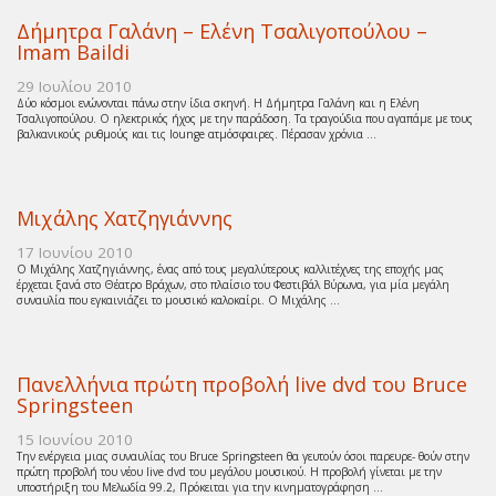
Δήμητρα Γαλάνη – Ελένη Τσαλιγοπούλου –
Imam Baildi
29 Ιουλίου 2010
Δύο κόσμοι ενώνονται πάνω στην ίδια σκηνή. Η Δήμητρα Γαλάνη και η Ελένη
Τσαλιγοπούλου. Ο ηλεκτρικός ήχος με την παράδοση. Τα τραγούδια που αγαπάμε με τους
βαλκανικούς ρυθμούς και τις lounge ατμόσφαιρες. Πέρασαν χρόνια ...
Μιχάλης Χατζηγιάννης
17 Ιουνίου 2010
Ο Μιχάλης Χατζηγιάννης, ένας από τους μεγαλύτερους καλλιτέχνες της εποχής μας
έρχεται ξανά στο Θέατρο Βράχων, στο πλαίσιο του Φεστιβάλ Βύρωνα, για μία μεγάλη
συναυλία που εγκαινιάζει το μουσικό καλοκαίρι. Ο Μιχάλης ...
Πανελλήνια πρώτη προβολή live dvd του Bruce
Springsteen
15 Ιουνίου 2010
Την ενέργεια μιας συναυλίας του Bruce Springsteen θα γευτούν όσοι παρευρε- θούν στην
πρώτη προβολή του νέου live dvd του μεγάλου μουσικού. Η προβολή γίνεται με την
υποστήριξη του Μελωδία 99.2, Πρόκειται για την κινηματογράφηση ...