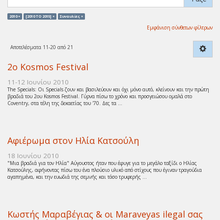
2010 ×
[2010 TO 2015] ×
Συναυλίες ×
Εμφάνιση σύνθετων φίλτρων
Αποτελέσματα 11-20 από 21
2ο Kosmos Festival
11-12 Ιουνίου 2010
The Specials: Οι Specials ζουν και βασιλεύουν και όχι μόνο αυτό, κλείνουν και την πρώτη
βραδιά του 2ου Kosmos Festival. Γύρνα πίσω το χρόνο και προσγειώσου ομαλά στο
Coventry, στα τέλη της δεκαετίας του '70. Δες τα ...
Αφιέρωμα στον Ηλία Κατσούλη
18 Ιουνίου 2010
"Μια βραδιά για τον Ηλία" Αύγουστος ήταν που έφυγε για το μεγάλο ταξίδι ο Ηλίας
Κατσούλης, αφήνοντας πίσω του ένα πλούσιο υλικό από στίχους που έγιναν τραγούδια
αγαπημένα, και την ευωδιά της σεμνής και τόσο τρυφερής ...
Κωστής Μαραβέγιας & οι Maraveyas ilegal σας