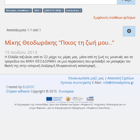
Έλληνες συνθέτες ×
2013 ×
[2010 TO 2015] ×
Συναυλίες ×
Εμφάνιση σύνθετων φίλτρων
Αποτελέσματα 1-1 από 1
Μίκης Θεοδωράκης “Ποιος τη ζωή μου...”
15 Ιουλίου 2013
Η Ελλάδα ταξιδεύει από το '22 μέχρι τις μέρες μας, μέσα από τη ζωή τις μουσικές και τα
τραγούδια του ΜΙΚΗ ΘΕΟΔΩΡΑΚΗ, σε μια παράσταση που φιλοδοξεί να μεταφέρει τον
θεατή της στην ιστορική διαδρομή Μικρασιατική καταστροφή ...
Επικοινωνήστε μαζί μας
|
Αποστολή Σχολίων
Vyronas municipality
E-Mail:
info@dimosbyrona.gr
Created by
ELiDOC
DSpace software
Copyright © 2015
Duraspace
Η δημιουργία της Ιστοσελίδας έγινε στο πλαίσιο του Έργου «Ψηφιακές Υπηρεσίες Πολιτισμού για το
Δήμο Βύρωνα», για το Επιχειρησιακό Πρόγραμμα «Ψηφιακή Σύγκλιση».