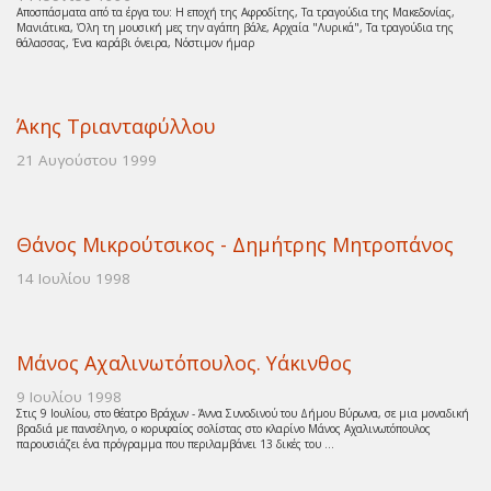
Αποσπάσματα από τα έργα του: Η εποχή της Αφροδίτης, Τα τραγούδια της Μακεδονίας,
Μανιάτικα, Όλη τη μουσική μες την αγάπη βάλε, Αρχαία "Λυρικά", Τα τραγούδια της
θάλασσας, Ένα καράβι όνειρα, Νόστιμον ήμαρ
Άκης Τριανταφύλλου
21 Αυγούστου 1999
Θάνος Μικρούτσικος - Δημήτρης Μητροπάνος
14 Ιουλίου 1998
Μάνος Αχαλινωτόπουλος. Υάκινθος
9 Ιουλίου 1998
Στις 9 Ιουλίου, στο θέατρο Βράχων - Άννα Συνοδινού του Δήμου Βύρωνα, σε μια μοναδική
βραδιά με πανσέληνο, ο κορυφαίος σολίστας στο κλαρίνο Μάνος Αχαλινωτόπουλος
παρουσιάζει ένα πρόγραμμα που περιλαμβάνει 13 δικές του ...