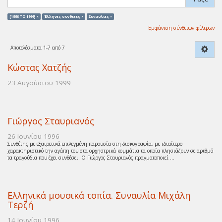
[1996 TO 1999] ×
Έλληνες συνθέτες ×
Συναυλίες ×
Εμφάνιση σύνθετων φίλτρων
Αποτελέσματα 1-7 από 7
Κώστας Χατζής
23 Αυγούστου 1999
Γιώργος Σταυριανός
26 Ιουνίου 1996
Συνθέτης με εξαιρετικά επιλεγμένη παρουσία στη δισκογραφία, με ιδιαίτερο
χαρακτηριστικό την αγάπη του στα ορχηστρικά κομμάτια τα οποία πλησιάζουν σε αριθμό
τα τραγούδια που έχει συνθέσει. Ο Γιώργος Σταυριανός πραγματοποιεί ...
Ελληνικά μουσικά τοπία. Συναυλία Μιχάλη
Τερζή
14 Ιουνίου 1996