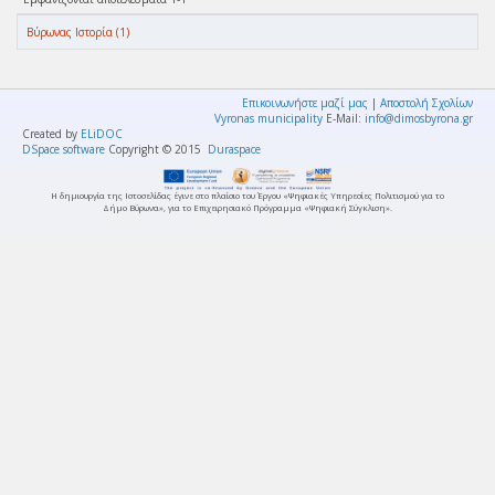
Βύρωνας Ιστορία (1)
Επικοινωνήστε μαζί μας
|
Αποστολή Σχολίων
Vyronas municipality
E-Mail:
info@dimosbyrona.gr
Created by
ELiDOC
DSpace software
Copyright © 2015
Duraspace
Η δημιουργία της Ιστοσελίδας έγινε στο πλαίσιο του Έργου «Ψηφιακές Υπηρεσίες Πολιτισμού για το
Δήμο Βύρωνα», για το Επιχειρησιακό Πρόγραμμα «Ψηφιακή Σύγκλιση».