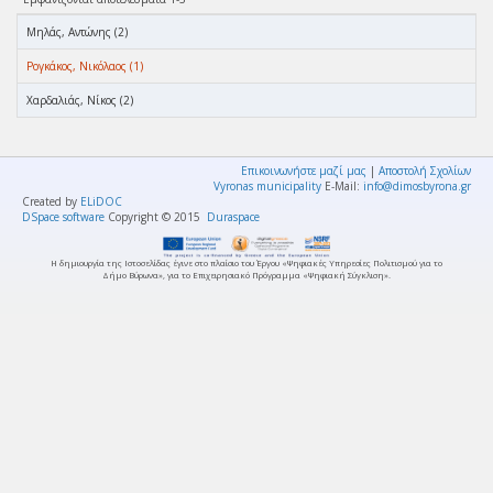
Μηλάς, Αντώνης (2)
Ρογκάκος, Νικόλαος (1)
Χαρδαλιάς, Νίκος (2)
Επικοινωνήστε μαζί μας
|
Αποστολή Σχολίων
Vyronas municipality
E-Mail:
info@dimosbyrona.gr
Created by
ELiDOC
DSpace software
Copyright © 2015
Duraspace
Η δημιουργία της Ιστοσελίδας έγινε στο πλαίσιο του Έργου «Ψηφιακές Υπηρεσίες Πολιτισμού για το
Δήμο Βύρωνα», για το Επιχειρησιακό Πρόγραμμα «Ψηφιακή Σύγκλιση».