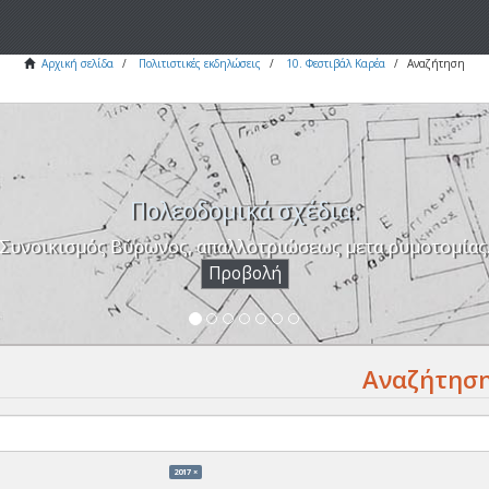
Αρχική σελίδα
Πολιτιστικές εκδηλώσεις
10. Φεστιβάλ Καρέα
Αναζήτηση
Πολεοδομικά σχέδια.
Συνοικισμός Βύρωνος, απαλλοτριώσεως μετα ρυμοτομίας
Προβολή
Αναζήτησ
2017 ×