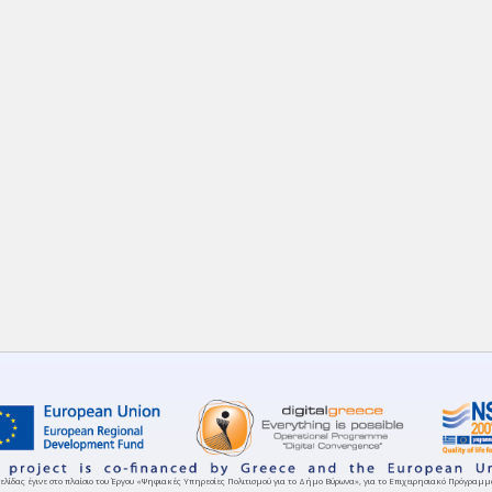
ελίδας έγινε στο πλαίσιο του Έργου «Ψηφιακές Υπηρεσίες Πολιτισμού για το Δήμο Βύρωνα», για το Επιχειρησιακό Πρόγρα