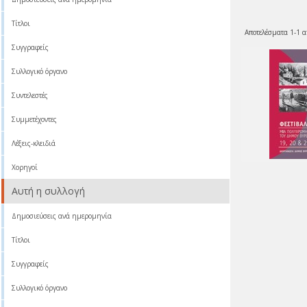
Τίτλοι
Αποτελέσματα 1-1 α
Συγγραφείς
Συλλογικό όργανο
Συντελεστές
Συμμετέχοντες
Λέξεις-κλειδιά
Χορηγοί
Αυτή η συλλογή
Δημοσιεύσεις ανά ημερομηνία
Τίτλοι
Συγγραφείς
Συλλογικό όργανο