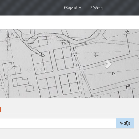
Ελληνικά
Σύνδεση
Next
.
η
Ψάξε