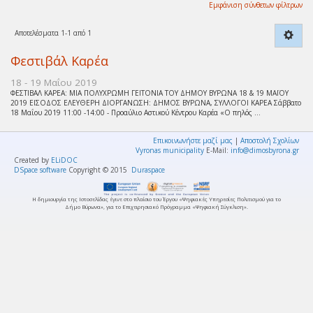
Εμφάνιση σύνθετων φίλτρων
Αποτελέσματα 1-1 από 1
Φεστιβάλ Καρέα
18 - 19 Μαΐου 2019
ΦΕΣΤΙΒΑΛ ΚΑΡΕΑ: ΜΙΑ ΠΟΛΥΧΡΩΜΗ ΓΕΙΤΟΝΙΑ ΤΟΥ ΔΗΜΟΥ ΒΥΡΩΝΑ 18 & 19 ΜΑΪΟΥ
2019 ΕΙΣΟΔΟΣ ΕΛΕΥΘΕΡΗ ΔΙΟΡΓΑΝΩΣΗ: ΔΗΜΟΣ ΒΥΡΩΝΑ, ΣΥΛΛΟΓΟΙ ΚΑΡΕΑ Σάββατο
18 Μαΐου 2019 11:00 -14:00 - Προαύλιο Αστικού Κέντρου Καρέα «Ο πηλός ...
Επικοινωνήστε μαζί μας
|
Αποστολή Σχολίων
Vyronas municipality
E-Mail:
info@dimosbyrona.gr
Created by
ELiDOC
DSpace software
Copyright © 2015
Duraspace
Η δημιουργία της Ιστοσελίδας έγινε στο πλαίσιο του Έργου «Ψηφιακές Υπηρεσίες Πολιτισμού για το
Δήμο Βύρωνα», για το Επιχειρησιακό Πρόγραμμα «Ψηφιακή Σύγκλιση».