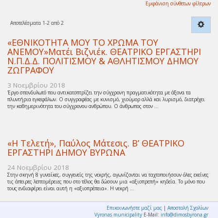
Εμφάνιση σύνθετων φίλτρων
Αποτελέσματα 1-2 από 2
«ΕΘΝΙΚΟΤΗΤΑ ΜΟΥ ΤΟ ΧΡΩΜΑ ΤΟΥ
ΑΝΕΜΟΥ»Ματέι Βιζνιέκ. ΘΕΑΤΡΙΚΟ ΕΡΓΑΣΤΗΡΙ
Ν.Π.Δ.Δ. ΠΟΛΙΤΙΣΜΟΥ & ΑΘΛΗΤΙΣΜΟΥ ΔΗΜΟΥ
ΖΩΓΡΑΦΟΥ
3 Νοεμβρίου 2018
Έργο σπονδυλωτό που αντικατοπτρίζει την σύγχρονη πραγματικότητα με άξονα τα
πλυντήρια εγκεφάλων. Ο συγγραφέας με κυνισμό, χιούμορ αλλά και λυρισμό, διατρέχει
την καθημερινότητα του σύγχρονου ανθρώπου. Ο άνθρωπος στον ...
«Η Τελετή», Παύλος Μάτεσις. Β’ ΘΕΑΤΡΙΚΟ
ΕΡΓΑΣΤΗΡΙ ΔΗΜΟΥ ΒΥΡΩΝΑ
24 Νοεμβρίου 2018
Στην σκηνή 8 γυναίκες, συγγενείς της νεκρής, αγωνίζονται να ταχτοποιήσουν όλες εκείνες
τις άπειρες λεπτομέρειες που στο τέλος θα δώσουν μια «αξιοπρεπή» κηδεία. Το μόνο που
τους ενδιαφέρει είναι αυτή η «αξιοπρέπεια». Η νεκρή ...
Επικοινωνήστε μαζί μας
|
Αποστολή Σχολίων
Vyronas municipality
E-Mail:
info@dimosbyrona.gr