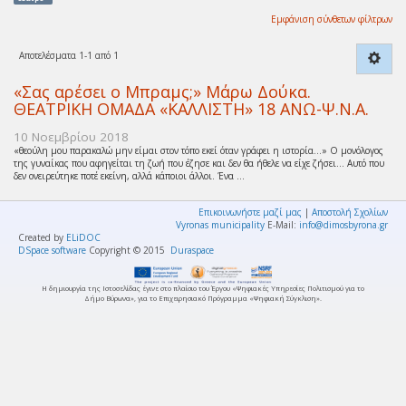
Εμφάνιση σύνθετων φίλτρων
Αποτελέσματα 1-1 από 1
«Σας αρέσει ο Μπραμς;» Μάρω Δούκα.
ΘΕΑΤΡΙΚΗ ΟΜΑΔΑ «ΚΑΛΛΙΣΤΗ» 18 ΑΝΩ-Ψ.Ν.Α.
10 Νοεμβρίου 2018
«θεούλη μου παρακαλώ μην είμαι στον τόπο εκεί όταν γράφει η ιστορία…» Ο μονόλογος
της γυναίκας που αφηγείται τη ζωή που έζησε και δεν θα ήθελε να είχε ζήσει… Αυτό που
δεν ονειρεύτηκε ποτέ εκείνη, αλλά κάποιοι άλλοι. Ένα ...
Επικοινωνήστε μαζί μας
|
Αποστολή Σχολίων
Vyronas municipality
E-Mail:
info@dimosbyrona.gr
Created by
ELiDOC
DSpace software
Copyright © 2015
Duraspace
Η δημιουργία της Ιστοσελίδας έγινε στο πλαίσιο του Έργου «Ψηφιακές Υπηρεσίες Πολιτισμού για το
Δήμο Βύρωνα», για το Επιχειρησιακό Πρόγραμμα «Ψηφιακή Σύγκλιση».