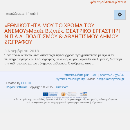
Εμφάνιση σύνθετων φίλτρων
Αποτελέσματα 1-1 από 1
«ΕΘΝΙΚΟΤΗΤΑ ΜΟΥ ΤΟ ΧΡΩΜΑ ΤΟΥ
ΑΝΕΜΟΥ»Ματέι Βιζνιέκ. ΘΕΑΤΡΙΚΟ ΕΡΓΑΣΤΗΡΙ
Ν.Π.Δ.Δ. ΠΟΛΙΤΙΣΜΟΥ & ΑΘΛΗΤΙΣΜΟΥ ΔΗΜΟΥ
ΖΩΓΡΑΦΟΥ
3 Νοεμβρίου 2018
Έργο σπονδυλωτό που αντικατοπτρίζει την σύγχρονη πραγματικότητα με άξονα τα
πλυντήρια εγκεφάλων. Ο συγγραφέας με κυνισμό, χιούμορ αλλά και λυρισμό, διατρέχει
την καθημερινότητα του σύγχρονου ανθρώπου. Ο άνθρωπος στον ...
Επικοινωνήστε μαζί μας
|
Αποστολή Σχολίων
Vyronas municipality
E-Mail:
info@dimosbyrona.gr
Created by
ELiDOC
DSpace software
Copyright © 2015
Duraspace
Η δημιουργία της Ιστοσελίδας έγινε στο πλαίσιο του Έργου «Ψηφιακές Υπηρεσίες Πολιτισμού για το
Δήμο Βύρωνα», για το Επιχειρησιακό Πρόγραμμα «Ψηφιακή Σύγκλιση».