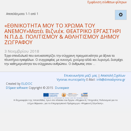
Εμφάνιση σύνθετων φίλτρων
Αποτελέσματα 1-1 από 1
«ΕΘΝΙΚΟΤΗΤΑ ΜΟΥ ΤΟ ΧΡΩΜΑ ΤΟΥ
ΑΝΕΜΟΥ»Ματέι Βιζνιέκ. ΘΕΑΤΡΙΚΟ ΕΡΓΑΣΤΗΡΙ
Ν.Π.Δ.Δ. ΠΟΛΙΤΙΣΜΟΥ & ΑΘΛΗΤΙΣΜΟΥ ΔΗΜΟΥ
ΖΩΓΡΑΦΟΥ
3 Νοεμβρίου 2018
Έργο σπονδυλωτό που αντικατοπτρίζει την σύγχρονη πραγματικότητα με άξονα τα
πλυντήρια εγκεφάλων. Ο συγγραφέας με κυνισμό, χιούμορ αλλά και λυρισμό, διατρέχει
την καθημερινότητα του σύγχρονου ανθρώπου. Ο άνθρωπος στον ...
Επικοινωνήστε μαζί μας
|
Αποστολή Σχολίων
Vyronas municipality
E-Mail:
info@dimosbyrona.gr
Created by
ELiDOC
DSpace software
Copyright © 2015
Duraspace
Η δημιουργία της Ιστοσελίδας έγινε στο πλαίσιο του Έργου «Ψηφιακές Υπηρεσίες Πολιτισμού για το
Δήμο Βύρωνα», για το Επιχειρησιακό Πρόγραμμα «Ψηφιακή Σύγκλιση».