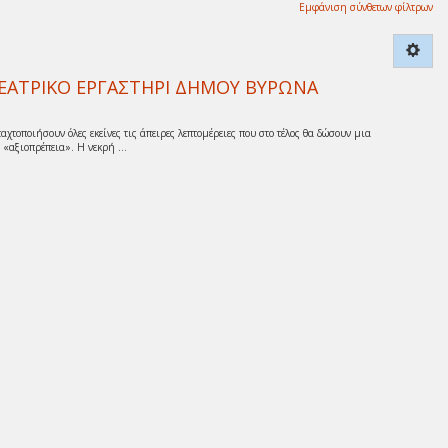
Εμφάνιση σύνθετων φίλτρων
’ ΘΕΑΤΡΙΚΟ ΕΡΓΑΣΤΗΡΙ ΔΗΜΟΥ ΒΥΡΩΝΑ
αχτοποιήσουν όλες εκείνες τις άπειρες λεπτομέρειες που στο τέλος θα δώσουν μια
 «αξιοπρέπεια». Η νεκρή ...