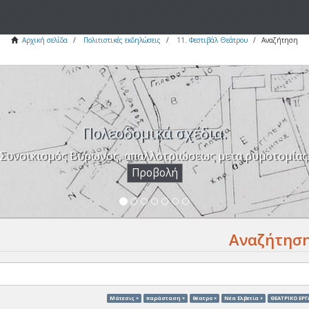
Αρχική σελίδα
Πολιτιστικές εκδηλώσεις
11. Φεστιβάλ Θεάτρου
Αναζήτηση
Πολεοδομικά σχέδια.
Συνοικισμός Βύρωνος, απαλλοτριώσεως μετα ρυμοτομίας
Προβολή
Αναζήτησ
Μάτεσις ×
παράσταση ×
θέατρο ×
Νέα Ελβετία ×
ΘΕΑΤΡΙΚΟ ΕΡΓ