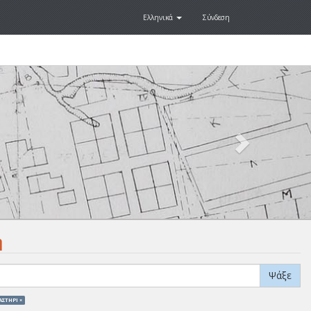
Ελληνικά
Σύνδεση
Next
.
η
Ψάξε
ΑΣΤΗΡΙ ×