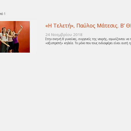
πό 1
«Η Τελετή», Παύλος Μάτεσις. Β
24 Νοεμβρίου 2018
Στην σκηνή 8 γυναίκες, συγγενείς της νεκρής, αγωνίζονται να τ
«αξιοπρεπή» κηδεία. Το μόνο που τους ενδιαφέρει είναι αυτή η