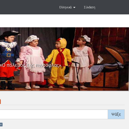
Ελληνικά
Σύνδεση
Next
«Ο πόλεμος της παντόφλας».
η
Ψάξε
 ×