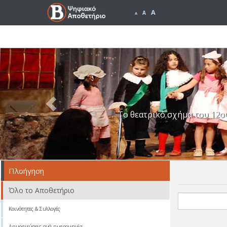
A
A
A
Previous
Το θεατρικό σχήμα του 12ο
Πλοήγηση
Όλο το Αποθετήριο
Κοινότητες & Συλλογές
Δημοσιεύσεις ανά ημερομηνία