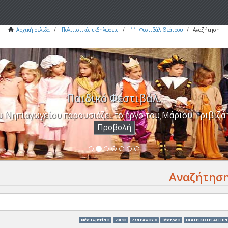
Αρχική σελίδα
Πολιτιστικές εκδηλώσεις
11. Φεστιβάλ Θεάτρου
Αναζήτηση
Παιδικό Φεστιβάλ.
υ Νηπιαγωγείου παρουσιάζει το έργο του Μάριου Τριβιζά 
Προβολή
Αναζήτησ
Νέα Ελβετία ×
2018 ×
ΖΩΓΡΑΦΟΥ ×
θέατρο ×
ΘΕΑΤΡΙΚΟ ΕΡΓΑΣΤΗΡΙ