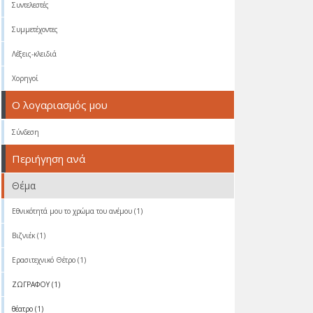
Συντελεστές
Συμμετέχοντες
Λέξεις-κλειδιά
Χορηγοί
Ο λογαριασμός μου
Σύνδεση
Περιήγηση ανά
Θέμα
Eθνικότητά μου το χρώμα του ανέμου (1)
Βιζνιέκ (1)
Ερασιτεχνικό Θέτρο (1)
ΖΩΓΡΑΦΟΥ (1)
θέατρο (1)