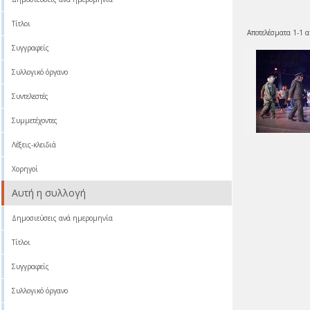
Τίτλοι
Αποτελέσματα 1-1 α
Συγγραφείς
Συλλογικό όργανο
Συντελεστές
Συμμετέχοντες
Λέξεις-κλειδιά
Χορηγοί
Αυτή η συλλογή
Δημοσιεύσεις ανά ημερομηνία
Τίτλοι
Συγγραφείς
Συλλογικό όργανο