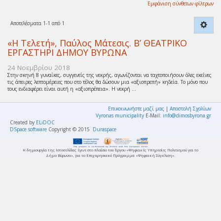
Εμφάνιση σύνθετων φίλτρων
Αποτελέσματα 1-1 από 1
«Η Τελετή», Παύλος Μάτεσις. Β’ ΘΕΑΤΡΙΚΟ
ΕΡΓΑΣΤΗΡΙ ΔΗΜΟΥ ΒΥΡΩΝΑ
24 Νοεμβρίου 2018
Στην σκηνή 8 γυναίκες, συγγενείς της νεκρής, αγωνίζονται να ταχτοποιήσουν όλες εκείνες
τις άπειρες λεπτομέρειες που στο τέλος θα δώσουν μια «αξιοπρεπή» κηδεία. Το μόνο που
τους ενδιαφέρει είναι αυτή η «αξιοπρέπεια». Η νεκρή ...
Επικοινωνήστε μαζί μας
|
Αποστολή Σχολίων
Vyronas municipality
E-Mail:
info@dimosbyrona.gr
Created by
ELiDOC
DSpace software
Copyright © 2015
Duraspace
Η δημιουργία της Ιστοσελίδας έγινε στο πλαίσιο του Έργου «Ψηφιακές Υπηρεσίες Πολιτισμού για το
Δήμο Βύρωνα», για το Επιχειρησιακό Πρόγραμμα «Ψηφιακή Σύγκλιση».