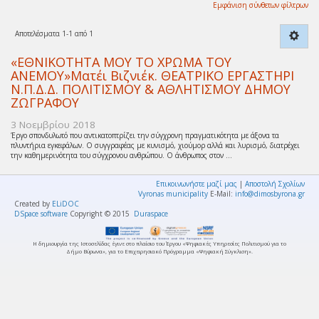
Εμφάνιση σύνθετων φίλτρων
Αποτελέσματα 1-1 από 1
«ΕΘΝΙΚΟΤΗΤΑ ΜΟΥ ΤΟ ΧΡΩΜΑ ΤΟΥ
ΑΝΕΜΟΥ»Ματέι Βιζνιέκ. ΘΕΑΤΡΙΚΟ ΕΡΓΑΣΤΗΡΙ
Ν.Π.Δ.Δ. ΠΟΛΙΤΙΣΜΟΥ & ΑΘΛΗΤΙΣΜΟΥ ΔΗΜΟΥ
ΖΩΓΡΑΦΟΥ
3 Νοεμβρίου 2018
Έργο σπονδυλωτό που αντικατοπτρίζει την σύγχρονη πραγματικότητα με άξονα τα
πλυντήρια εγκεφάλων. Ο συγγραφέας με κυνισμό, χιούμορ αλλά και λυρισμό, διατρέχει
την καθημερινότητα του σύγχρονου ανθρώπου. Ο άνθρωπος στον ...
Επικοινωνήστε μαζί μας
|
Αποστολή Σχολίων
Vyronas municipality
E-Mail:
info@dimosbyrona.gr
Created by
ELiDOC
DSpace software
Copyright © 2015
Duraspace
Η δημιουργία της Ιστοσελίδας έγινε στο πλαίσιο του Έργου «Ψηφιακές Υπηρεσίες Πολιτισμού για το
Δήμο Βύρωνα», για το Επιχειρησιακό Πρόγραμμα «Ψηφιακή Σύγκλιση».