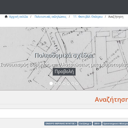
Αρχική σελίδα
Πολιτιστικές εκδηλώσεις
11. Φεστιβάλ Θεάτρου
Αναζήτηση
Πολεοδομικά σχέδια.
Συνοικισμός Βύρωνος, απαλλοτριώσεως μετα ρυμοτομίας
Προβολή
Αναζήτησ
ΟΝΕΙΡΟ ΘΕΡΙΝΗΣ ΝΥΚΤΟΣ ×
Σαίξπηρ ×
2018 ×
Ερασιτεχνικό Θέατρο