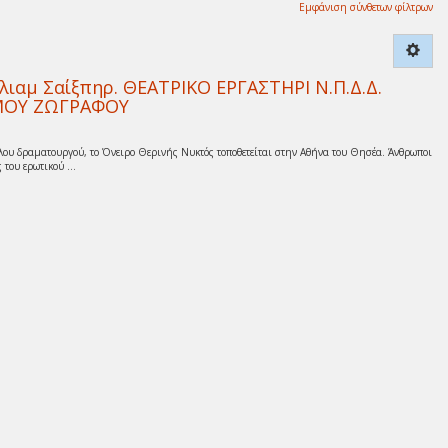
Εμφάνιση σύνθετων φίλτρων
ιαμ Σαίξπηρ. ΘΕΑΤΡΙΚΟ ΕΡΓΑΣΤΗΡΙ Ν.Π.Δ.Δ.
ΜΟΥ ΖΩΓΡΑΦΟΥ
γλου δραματουργού, το Όνειρο Θερινής Νυκτός τοποθετείται στην Αθήνα του Θησέα. Άνθρωποι
του ερωτικού ...