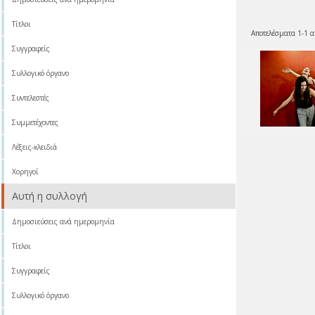
Τίτλοι
Αποτελέσματα 1-1 α
Συγγραφείς
Συλλογικό όργανο
Συντελεστές
Συμμετέχοντες
Λέξεις-κλειδιά
Χορηγοί
Αυτή η συλλογή
Δημοσιεύσεις ανά ημερομηνία
Τίτλοι
Συγγραφείς
Συλλογικό όργανο