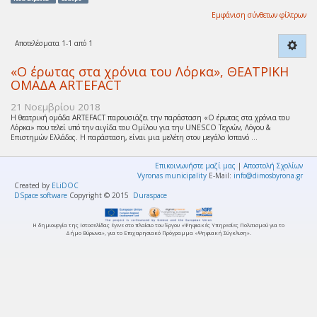
Εμφάνιση σύνθετων φίλτρων
Αποτελέσματα 1-1 από 1
«Ο έρωτας στα χρόνια του Λόρκα», ΘΕΑΤΡΙΚΗ
ΟΜΑΔΑ ARTEFACT
21 Νοεμβρίου 2018
Η θεατρική ομάδα ARTEFACT παρουσιάζει την παράσταση «Ο έρωτας στα χρόνια του
Λόρκα» που τελεί υπό την αιγίδα του Ομίλου για την UNESCO Τεχνών, Λόγου &
Επιστημών Ελλάδος. Η παράσταση, είναι μια μελέτη στον μεγάλο Ισπανό ...
Επικοινωνήστε μαζί μας
|
Αποστολή Σχολίων
Vyronas municipality
E-Mail:
info@dimosbyrona.gr
Created by
ELiDOC
DSpace software
Copyright © 2015
Duraspace
Η δημιουργία της Ιστοσελίδας έγινε στο πλαίσιο του Έργου «Ψηφιακές Υπηρεσίες Πολιτισμού για το
Δήμο Βύρωνα», για το Επιχειρησιακό Πρόγραμμα «Ψηφιακή Σύγκλιση».