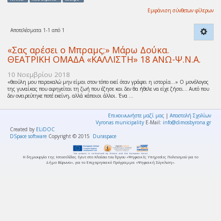
Εμφάνιση σύνθετων φίλτρων
Αποτελέσματα 1-1 από 1
«Σας αρέσει ο Μπραμς;» Μάρω Δούκα.
ΘΕΑΤΡΙΚΗ ΟΜΑΔΑ «ΚΑΛΛΙΣΤΗ» 18 ΑΝΩ-Ψ.Ν.Α.
10 Νοεμβρίου 2018
«θεούλη μου παρακαλώ μην είμαι στον τόπο εκεί όταν γράφει η ιστορία…» Ο μονόλογος
της γυναίκας που αφηγείται τη ζωή που έζησε και δεν θα ήθελε να είχε ζήσει… Αυτό που
δεν ονειρεύτηκε ποτέ εκείνη, αλλά κάποιοι άλλοι. Ένα ...
Επικοινωνήστε μαζί μας
|
Αποστολή Σχολίων
Vyronas municipality
E-Mail:
info@dimosbyrona.gr
Created by
ELiDOC
DSpace software
Copyright © 2015
Duraspace
Η δημιουργία της Ιστοσελίδας έγινε στο πλαίσιο του Έργου «Ψηφιακές Υπηρεσίες Πολιτισμού για το
Δήμο Βύρωνα», για το Επιχειρησιακό Πρόγραμμα «Ψηφιακή Σύγκλιση».