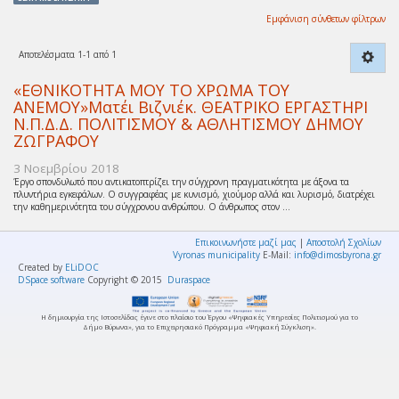
Εμφάνιση σύνθετων φίλτρων
Αποτελέσματα 1-1 από 1
«ΕΘΝΙΚΟΤΗΤΑ ΜΟΥ ΤΟ ΧΡΩΜΑ ΤΟΥ
ΑΝΕΜΟΥ»Ματέι Βιζνιέκ. ΘΕΑΤΡΙΚΟ ΕΡΓΑΣΤΗΡΙ
Ν.Π.Δ.Δ. ΠΟΛΙΤΙΣΜΟΥ & ΑΘΛΗΤΙΣΜΟΥ ΔΗΜΟΥ
ΖΩΓΡΑΦΟΥ
3 Νοεμβρίου 2018
Έργο σπονδυλωτό που αντικατοπτρίζει την σύγχρονη πραγματικότητα με άξονα τα
πλυντήρια εγκεφάλων. Ο συγγραφέας με κυνισμό, χιούμορ αλλά και λυρισμό, διατρέχει
την καθημερινότητα του σύγχρονου ανθρώπου. Ο άνθρωπος στον ...
Επικοινωνήστε μαζί μας
|
Αποστολή Σχολίων
Vyronas municipality
E-Mail:
info@dimosbyrona.gr
Created by
ELiDOC
DSpace software
Copyright © 2015
Duraspace
Η δημιουργία της Ιστοσελίδας έγινε στο πλαίσιο του Έργου «Ψηφιακές Υπηρεσίες Πολιτισμού για το
Δήμο Βύρωνα», για το Επιχειρησιακό Πρόγραμμα «Ψηφιακή Σύγκλιση».