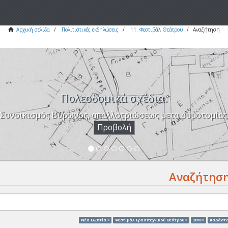
Αρχική σελίδα
Πολιτιστικές εκδηλώσεις
11. Φεστιβάλ Θεάτρου
Αναζήτηση
Πολεοδομικά σχέδια.
Συνοικισμός Βύρωνος, απαλλοτριώσεως μετα ρυμοτομίας
Προβολή
Αναζήτησ
Νέα Ελβετία ×
Φεστιβάλ Ερασιτεχνικού Θεάτρου ×
2018 ×
παράστα