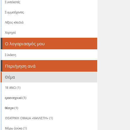
Συντελεστές
Συμμετέχοντες
Λέξεις-κλειδιά
Χορηγοί
Ο λογαριασμός μου
Σύνδεση
Περιήγηση ανά
Θέμα
18 ΑΝΩ (1)
ερασιτεχνικό (1)
θέατρο (1)
ΘΕΑΤΡΙΚΗ ΟΜΑΔΑ «ΚΑΛΛΙΣΤΗ» (1)
Μάρω Δούκα (1)