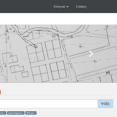
Ελληνικά
Σύνδεση
Next
.
η
Ψάξε
ση ×
ερασιτεχνικό ×
θέατρο ×