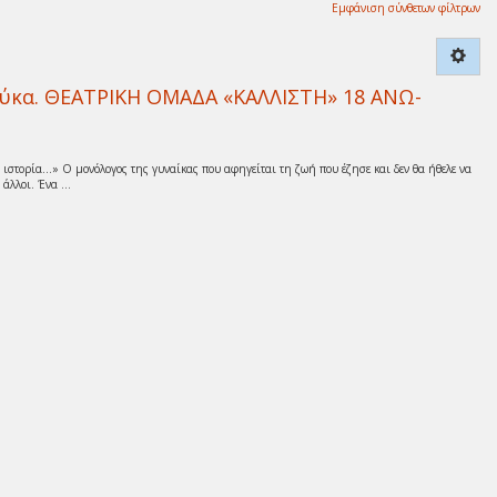
Εμφάνιση σύνθετων φίλτρων
ούκα. ΘΕΑΤΡΙΚΗ ΟΜΑΔΑ «ΚΑΛΛΙΣΤΗ» 18 ΑΝΩ-
 ιστορία…» Ο μονόλογος της γυναίκας που αφηγείται τη ζωή που έζησε και δεν θα ήθελε να
άλλοι. Ένα ...