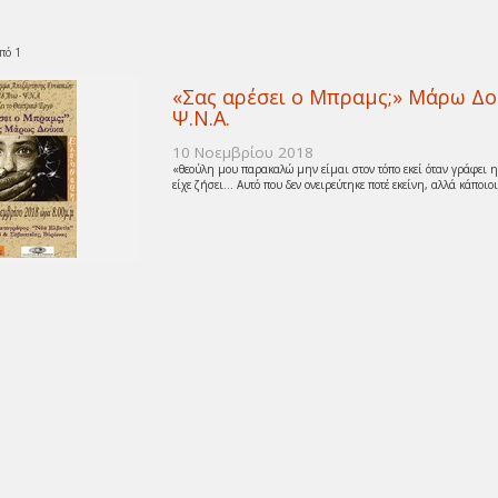
πό 1
«Σας αρέσει ο Μπραμς;» Μάρω Δ
Ψ.Ν.Α.
10 Νοεμβρίου 2018
«θεούλη μου παρακαλώ μην είμαι στον τόπο εκεί όταν γράφει η
είχε ζήσει… Αυτό που δεν ονειρεύτηκε ποτέ εκείνη, αλλά κάποιοι 