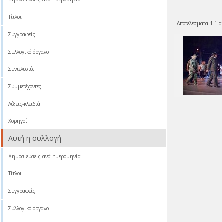
Τίτλοι
Αποτελέσματα 1-1 α
Συγγραφείς
Συλλογικό όργανο
Συντελεστές
Συμμετέχοντες
Λέξεις-κλειδιά
Χορηγοί
Αυτή η συλλογή
Δημοσιεύσεις ανά ημερομηνία
Τίτλοι
Συγγραφείς
Συλλογικό όργανο