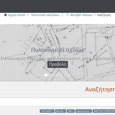
Αρχική σελίδα
Πολιτιστικές εκδηλώσεις
11. Φεστιβάλ Θεάτρου
Αναζήτηση
Πολεοδομικά σχέδια.
Συνοικισμός Βύρωνος, απαλλοτριώσεως μετα ρυμοτομίας
Προβολή
Αναζήτησ
ΖΩΓΡΑΦΟΥ ×
Βιζνιέκ ×
2018 ×
παράσταση ×
ΘΕΑΤΡΙΚΟ ΕΡΓΑΣΤΗΡΙ