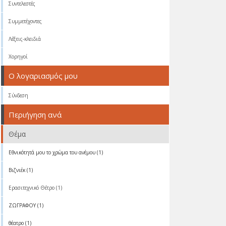
Συντελεστές
Συμμετέχοντες
Λέξεις-κλειδιά
Χορηγοί
Ο λογαριασμός μου
Σύνδεση
Περιήγηση ανά
Θέμα
Eθνικότητά μου το χρώμα του ανέμου (1)
Βιζνιέκ (1)
Ερασιτεχνικό Θέτρο (1)
ΖΩΓΡΑΦΟΥ (1)
θέατρο (1)