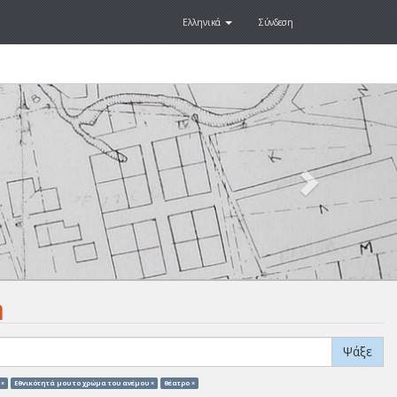
Ελληνικά
Σύνδεση
Next
.
η
Ψάξε
 ×
Eθνικότητά μου το χρώμα του ανέμου ×
θέατρο ×