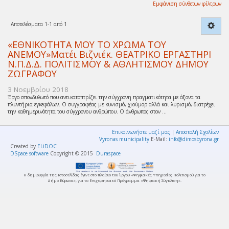
Εμφάνιση σύνθετων φίλτρων
Αποτελέσματα 1-1 από 1
«ΕΘΝΙΚΟΤΗΤΑ ΜΟΥ ΤΟ ΧΡΩΜΑ ΤΟΥ
ΑΝΕΜΟΥ»Ματέι Βιζνιέκ. ΘΕΑΤΡΙΚΟ ΕΡΓΑΣΤΗΡΙ
Ν.Π.Δ.Δ. ΠΟΛΙΤΙΣΜΟΥ & ΑΘΛΗΤΙΣΜΟΥ ΔΗΜΟΥ
ΖΩΓΡΑΦΟΥ
3 Νοεμβρίου 2018
Έργο σπονδυλωτό που αντικατοπτρίζει την σύγχρονη πραγματικότητα με άξονα τα
πλυντήρια εγκεφάλων. Ο συγγραφέας με κυνισμό, χιούμορ αλλά και λυρισμό, διατρέχει
την καθημερινότητα του σύγχρονου ανθρώπου. Ο άνθρωπος στον ...
Επικοινωνήστε μαζί μας
|
Αποστολή Σχολίων
Vyronas municipality
E-Mail:
info@dimosbyrona.gr
Created by
ELiDOC
DSpace software
Copyright © 2015
Duraspace
Η δημιουργία της Ιστοσελίδας έγινε στο πλαίσιο του Έργου «Ψηφιακές Υπηρεσίες Πολιτισμού για το
Δήμο Βύρωνα», για το Επιχειρησιακό Πρόγραμμα «Ψηφιακή Σύγκλιση».