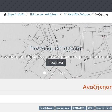
Αρχική σελίδα
Πολιτιστικές εκδηλώσεις
11. Φεστιβάλ Θεάτρου
Αναζήτηση
Πολεοδομικά σχέδια.
Συνοικισμός Βύρωνος, απαλλοτριώσεως μετα ρυμοτομίας
Προβολή
Αναζήτησ
Νέα Ελβετία ×
παράσταση ×
ΖΩΓΡΑΦΟΥ ×
2018 ×
Ερασιτεχνικό Θ