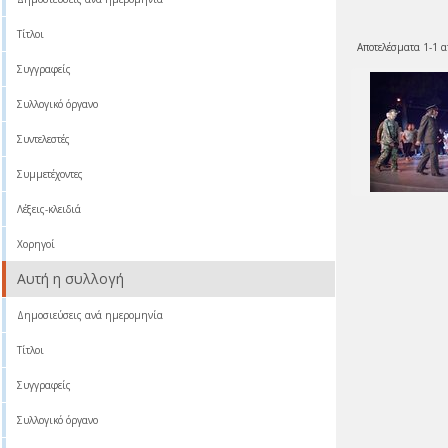
Τίτλοι
Αποτελέσματα 1-1 α
Συγγραφείς
Συλλογικό όργανο
Συντελεστές
Συμμετέχοντες
Λέξεις-κλειδιά
Χορηγοί
Αυτή η συλλογή
Δημοσιεύσεις ανά ημερομηνία
Τίτλοι
Συγγραφείς
Συλλογικό όργανο