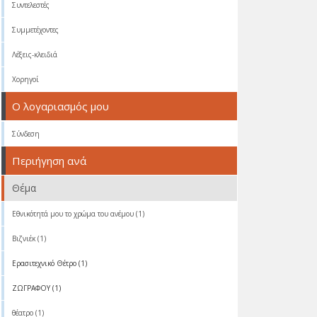
Συντελεστές
Συμμετέχοντες
Λέξεις-κλειδιά
Χορηγοί
Ο λογαριασμός μου
Σύνδεση
Περιήγηση ανά
Θέμα
Eθνικότητά μου το χρώμα του ανέμου (1)
Βιζνιέκ (1)
Ερασιτεχνικό Θέτρο (1)
ΖΩΓΡΑΦΟΥ (1)
θέατρο (1)