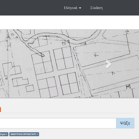
Ελληνικά
Σύνδεση
Next
.
η
Ψάξε
έτρο ×
ΘΕΑΤΡΙΚΟ ΕΡΓΑΣΤΗΡΙ ×