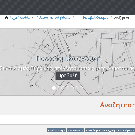
Αρχική σελίδα
Πολιτιστικές εκδηλώσεις
11. Φεστιβάλ Θεάτρου
Αναζήτηση
Πολεοδομικά σχέδια.
Συνοικισμός Βύρωνος, απαλλοτριώσεως μετα ρυμοτομίας
Προβολή
Αναζήτησ
παράσταση ×
ΖΩΓΡΑΦΟΥ ×
Eθνικότητά μου το χρώμα του ανέμου ×