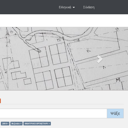
Ελληνικά
Σύνδεση
Next
.
η
Ψάξε
2018 ×
Βιζνιέκ ×
ΘΕΑΤΡΙΚΟ ΕΡΓΑΣΤΗΡΙ ×