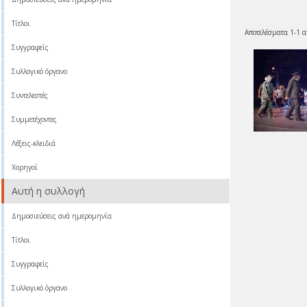
Τίτλοι
Αποτελέσματα 1-1 α
Συγγραφείς
Συλλογικό όργανο
Συντελεστές
Συμμετέχοντες
Λέξεις-κλειδιά
Χορηγοί
Αυτή η συλλογή
Δημοσιεύσεις ανά ημερομηνία
Τίτλοι
Συγγραφείς
Συλλογικό όργανο