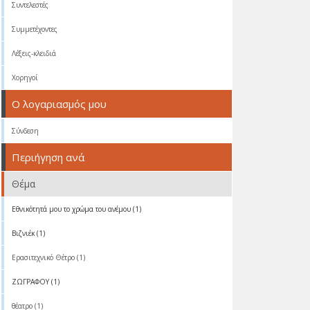
Συντελεστές
Συμμετέχοντες
Λέξεις-κλειδιά
Χορηγοί
Ο λογαριασμός μου
Σύνδεση
Περιήγηση ανά
Θέμα
Eθνικότητά μου το χρώμα του ανέμου (1)
Βιζνιέκ (1)
Ερασιτεχνικό Θέτρο (1)
ΖΩΓΡΑΦΟΥ (1)
θέατρο (1)