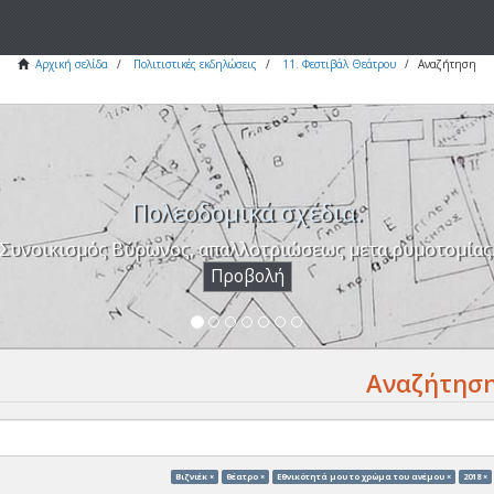
Αρχική σελίδα
Πολιτιστικές εκδηλώσεις
11. Φεστιβάλ Θεάτρου
Αναζήτηση
Πολεοδομικά σχέδια.
Συνοικισμός Βύρωνος, απαλλοτριώσεως μετα ρυμοτομίας
Προβολή
Αναζήτησ
Βιζνιέκ ×
θέατρο ×
Eθνικότητά μου το χρώμα του ανέμου ×
2018 ×