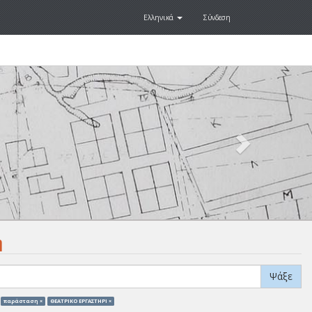
Ελληνικά
Σύνδεση
Next
.
η
Ψάξε
παράσταση ×
ΘΕΑΤΡΙΚΟ ΕΡΓΑΣΤΗΡΙ ×