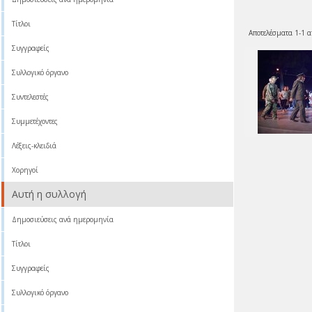
Τίτλοι
Αποτελέσματα 1-1 α
Συγγραφείς
Συλλογικό όργανο
Συντελεστές
Συμμετέχοντες
Λέξεις-κλειδιά
Χορηγοί
Αυτή η συλλογή
Δημοσιεύσεις ανά ημερομηνία
Τίτλοι
Συγγραφείς
Συλλογικό όργανο