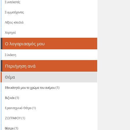
Συντελεστές
Συμμετέχοντες
Λέξεις-κλειδιά
Χορηγοί
Ο λογαριασμός μου
Σύνδεση
Περιήγηση ανά
Θέμα
Eθνικότητά μου το χρώμα του ανέμου (1)
Βιζνιέκ (1)
Ερασιτεχνικό Θέτρο (1)
ΖΩΓΡΑΦΟΥ (1)
θέατρο (1)