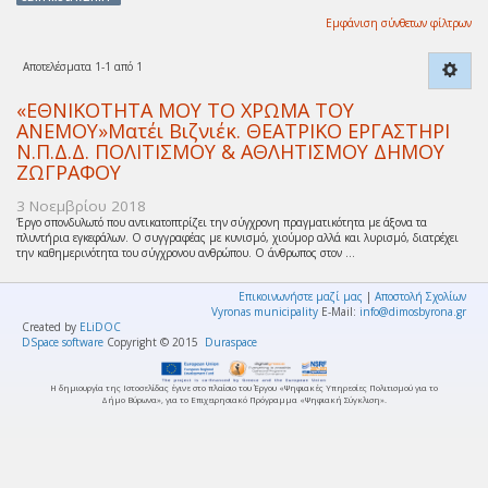
Εμφάνιση σύνθετων φίλτρων
Αποτελέσματα 1-1 από 1
«ΕΘΝΙΚΟΤΗΤΑ ΜΟΥ ΤΟ ΧΡΩΜΑ ΤΟΥ
ΑΝΕΜΟΥ»Ματέι Βιζνιέκ. ΘΕΑΤΡΙΚΟ ΕΡΓΑΣΤΗΡΙ
Ν.Π.Δ.Δ. ΠΟΛΙΤΙΣΜΟΥ & ΑΘΛΗΤΙΣΜΟΥ ΔΗΜΟΥ
ΖΩΓΡΑΦΟΥ
3 Νοεμβρίου 2018
Έργο σπονδυλωτό που αντικατοπτρίζει την σύγχρονη πραγματικότητα με άξονα τα
πλυντήρια εγκεφάλων. Ο συγγραφέας με κυνισμό, χιούμορ αλλά και λυρισμό, διατρέχει
την καθημερινότητα του σύγχρονου ανθρώπου. Ο άνθρωπος στον ...
Επικοινωνήστε μαζί μας
|
Αποστολή Σχολίων
Vyronas municipality
E-Mail:
info@dimosbyrona.gr
Created by
ELiDOC
DSpace software
Copyright © 2015
Duraspace
Η δημιουργία της Ιστοσελίδας έγινε στο πλαίσιο του Έργου «Ψηφιακές Υπηρεσίες Πολιτισμού για το
Δήμο Βύρωνα», για το Επιχειρησιακό Πρόγραμμα «Ψηφιακή Σύγκλιση».