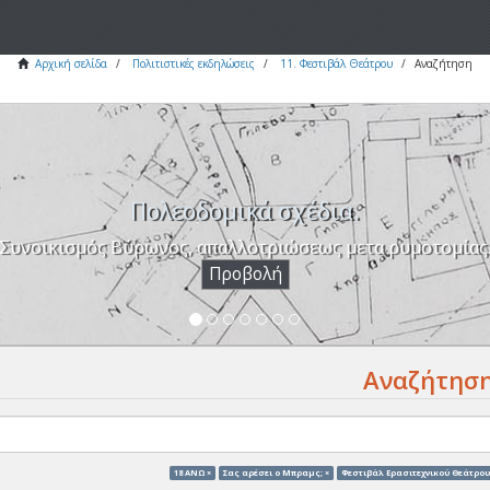
Αρχική σελίδα
Πολιτιστικές εκδηλώσεις
11. Φεστιβάλ Θεάτρου
Αναζήτηση
Πολεοδομικά σχέδια.
Συνοικισμός Βύρωνος, απαλλοτριώσεως μετα ρυμοτομίας
Προβολή
Αναζήτησ
18 ΑΝΩ ×
Σας αρέσει ο Μπραμς; ×
Φεστιβάλ Ερασιτεχνικού Θεάτρου