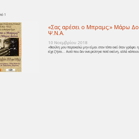
πό 1
«Σας αρέσει ο Μπραμς;» Μάρω Δ
Ψ.Ν.Α.
10 Νοεμβρίου 2018
«θεούλη μου παρακαλώ μην είμαι στον τόπο εκεί όταν γράφει η
είχε ζήσει… Αυτό που δεν ονειρεύτηκε ποτέ εκείνη, αλλά κάποιοι 