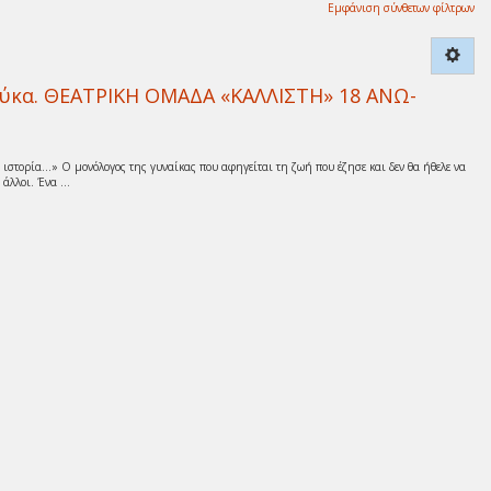
Εμφάνιση σύνθετων φίλτρων
ούκα. ΘΕΑΤΡΙΚΗ ΟΜΑΔΑ «ΚΑΛΛΙΣΤΗ» 18 ΑΝΩ-
 ιστορία…» Ο μονόλογος της γυναίκας που αφηγείται τη ζωή που έζησε και δεν θα ήθελε να
άλλοι. Ένα ...