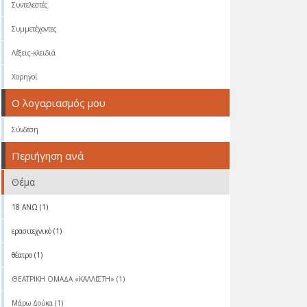
Συντελεστές
Συμμετέχοντες
Λέξεις-κλειδιά
Χορηγοί
Ο λογαριασμός μου
Σύνδεση
Περιήγηση ανά
Θέμα
18 ΑΝΩ (1)
ερασιτεχνικό (1)
θέατρο (1)
ΘΕΑΤΡΙΚΗ ΟΜΑΔΑ «ΚΑΛΛΙΣΤΗ» (1)
Μάρω Δούκα (1)