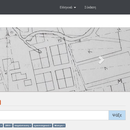
Ελληνικά
Σύνδεση
Next
.
η
Ψάξε
 ×
2018 ×
παράσταση ×
ερασιτεχνικό ×
θέατρο ×