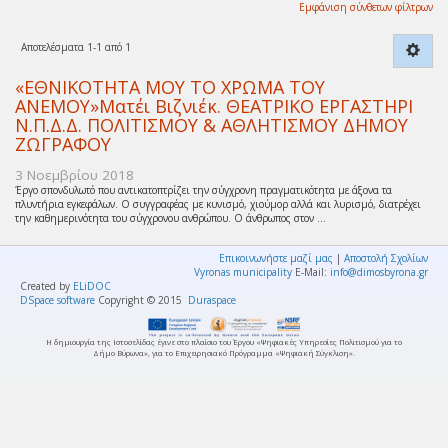
Εμφάνιση σύνθετων φίλτρων
Αποτελέσματα 1-1 από 1
«ΕΘΝΙΚΟΤΗΤΑ ΜΟΥ ΤΟ ΧΡΩΜΑ ΤΟΥ
ΑΝΕΜΟΥ»Ματέι Βιζνιέκ. ΘΕΑΤΡΙΚΟ ΕΡΓΑΣΤΗΡΙ
Ν.Π.Δ.Δ. ΠΟΛΙΤΙΣΜΟΥ & ΑΘΛΗΤΙΣΜΟΥ ΔΗΜΟΥ
ΖΩΓΡΑΦΟΥ
3 Νοεμβρίου 2018
Έργο σπονδυλωτό που αντικατοπτρίζει την σύγχρονη πραγματικότητα με άξονα τα
πλυντήρια εγκεφάλων. Ο συγγραφέας με κυνισμό, χιούμορ αλλά και λυρισμό, διατρέχει
την καθημερινότητα του σύγχρονου ανθρώπου. Ο άνθρωπος στον ...
Επικοινωνήστε μαζί μας
|
Αποστολή Σχολίων
Vyronas municipality
E-Mail:
info@dimosbyrona.gr
Created by
ELiDOC
DSpace software
Copyright © 2015
Duraspace
Η δημιουργία της Ιστοσελίδας έγινε στο πλαίσιο του Έργου «Ψηφιακές Υπηρεσίες Πολιτισμού για το
Δήμο Βύρωνα», για το Επιχειρησιακό Πρόγραμμα «Ψηφιακή Σύγκλιση».