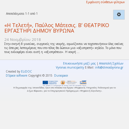
Εμφάνιση σύνθετων φίλτρων
Αποτελέσματα 1-1 από 1
«Η Τελετή», Παύλος Μάτεσις. Β’ ΘΕΑΤΡΙΚΟ
ΕΡΓΑΣΤΗΡΙ ΔΗΜΟΥ ΒΥΡΩΝΑ
24 Νοεμβρίου 2018
Στην σκηνή 8 γυναίκες, συγγενείς της νεκρής, αγωνίζονται να ταχτοποιήσουν όλες εκείνες
τις άπειρες λεπτομέρειες που στο τέλος θα δώσουν μια «αξιοπρεπή» κηδεία. Το μόνο που
τους ενδιαφέρει είναι αυτή η «αξιοπρέπεια». Η νεκρή ...
Επικοινωνήστε μαζί μας
|
Αποστολή Σχολίων
Vyronas municipality
E-Mail:
info@dimosbyrona.gr
Created by
ELiDOC
DSpace software
Copyright © 2015
Duraspace
Η δημιουργία της Ιστοσελίδας έγινε στο πλαίσιο του Έργου «Ψηφιακές Υπηρεσίες Πολιτισμού για το
Δήμο Βύρωνα», για το Επιχειρησιακό Πρόγραμμα «Ψηφιακή Σύγκλιση».