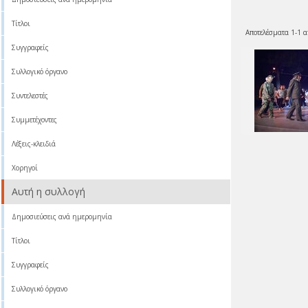
Τίτλοι
Αποτελέσματα 1-1 α
Συγγραφείς
Συλλογικό όργανο
Συντελεστές
Συμμετέχοντες
Λέξεις-κλειδιά
Χορηγοί
Αυτή η συλλογή
Δημοσιεύσεις ανά ημερομηνία
Τίτλοι
Συγγραφείς
Συλλογικό όργανο