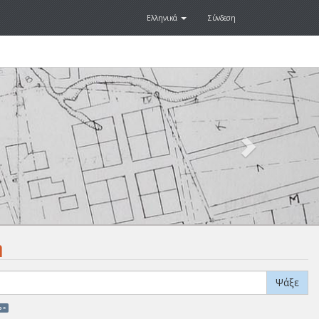
Ελληνικά
Σύνδεση
Next
.
η
Ψάξε
 ×