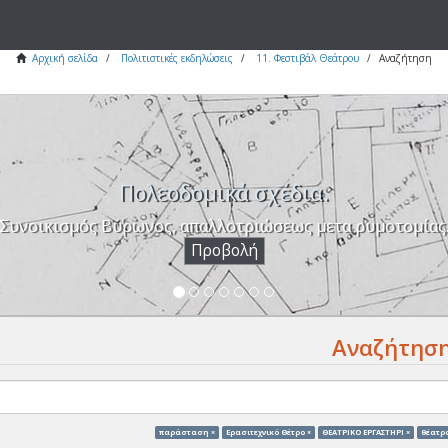
Αρχική σελίδα
Πολιτιστικές εκδηλώσεις
11. Φεστιβάλ Θεάτρου
Αναζήτηση
Πολεοδομικά σχέδια.
Συνοικισμός Βύρωνος, απαλλοτριώσεως μετα ρυμοτομίας
Προβολή
Αναζήτησ
παράσταση ×
Ερασιτεχνικό Θέτρο ×
ΘΕΑΤΡΙΚΟ ΕΡΓΑΣΤΗΡΙ ×
θέατρο