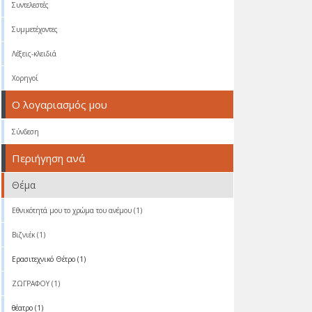
Συντελεστές
Συμμετέχοντες
Λέξεις-κλειδιά
Χορηγοί
Ο λογαριασμός μου
Σύνδεση
Περιήγηση ανά
Θέμα
Eθνικότητά μου το χρώμα του ανέμου (1)
Βιζνιέκ (1)
Ερασιτεχνικό Θέτρο (1)
ΖΩΓΡΑΦΟΥ (1)
θέατρο (1)