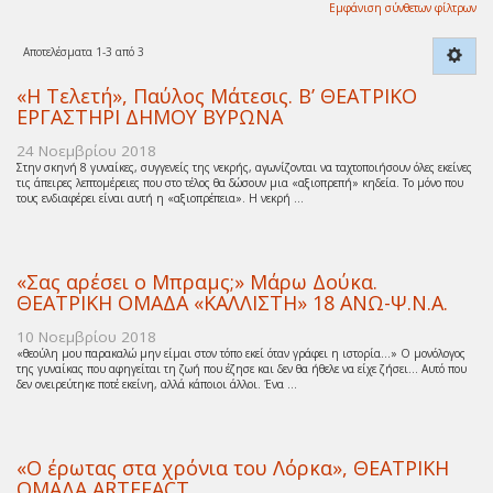
Εμφάνιση σύνθετων φίλτρων
Αποτελέσματα 1-3 από 3
«Η Τελετή», Παύλος Μάτεσις. Β’ ΘΕΑΤΡΙΚΟ
ΕΡΓΑΣΤΗΡΙ ΔΗΜΟΥ ΒΥΡΩΝΑ
24 Νοεμβρίου 2018
Στην σκηνή 8 γυναίκες, συγγενείς της νεκρής, αγωνίζονται να ταχτοποιήσουν όλες εκείνες
τις άπειρες λεπτομέρειες που στο τέλος θα δώσουν μια «αξιοπρεπή» κηδεία. Το μόνο που
τους ενδιαφέρει είναι αυτή η «αξιοπρέπεια». Η νεκρή ...
«Σας αρέσει ο Μπραμς;» Μάρω Δούκα.
ΘΕΑΤΡΙΚΗ ΟΜΑΔΑ «ΚΑΛΛΙΣΤΗ» 18 ΑΝΩ-Ψ.Ν.Α.
10 Νοεμβρίου 2018
«θεούλη μου παρακαλώ μην είμαι στον τόπο εκεί όταν γράφει η ιστορία…» Ο μονόλογος
της γυναίκας που αφηγείται τη ζωή που έζησε και δεν θα ήθελε να είχε ζήσει… Αυτό που
δεν ονειρεύτηκε ποτέ εκείνη, αλλά κάποιοι άλλοι. Ένα ...
«Ο έρωτας στα χρόνια του Λόρκα», ΘΕΑΤΡΙΚΗ
ΟΜΑΔΑ ARTEFACT