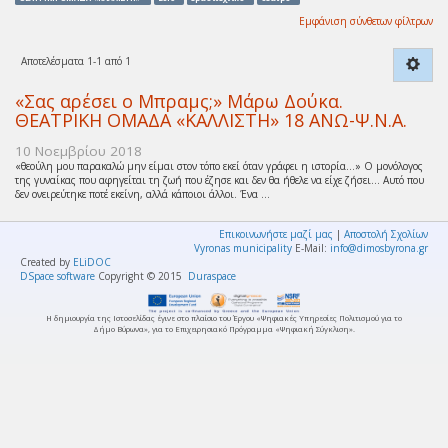
Εμφάνιση σύνθετων φίλτρων
Αποτελέσματα 1-1 από 1
«Σας αρέσει ο Μπραμς;» Μάρω Δούκα.
ΘΕΑΤΡΙΚΗ ΟΜΑΔΑ «ΚΑΛΛΙΣΤΗ» 18 ΑΝΩ-Ψ.Ν.Α.
10 Νοεμβρίου 2018
«θεούλη μου παρακαλώ μην είμαι στον τόπο εκεί όταν γράφει η ιστορία…» Ο μονόλογος
της γυναίκας που αφηγείται τη ζωή που έζησε και δεν θα ήθελε να είχε ζήσει… Αυτό που
δεν ονειρεύτηκε ποτέ εκείνη, αλλά κάποιοι άλλοι. Ένα ...
Επικοινωνήστε μαζί μας
|
Αποστολή Σχολίων
Vyronas municipality
E-Mail:
info@dimosbyrona.gr
Created by
ELiDOC
DSpace software
Copyright © 2015
Duraspace
Η δημιουργία της Ιστοσελίδας έγινε στο πλαίσιο του Έργου «Ψηφιακές Υπηρεσίες Πολιτισμού για το
Δήμο Βύρωνα», για το Επιχειρησιακό Πρόγραμμα «Ψηφιακή Σύγκλιση».