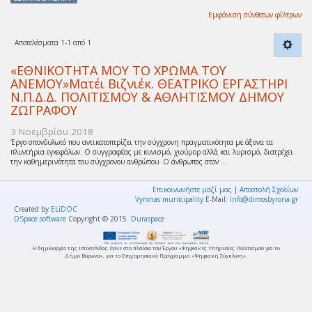
Εμφάνιση σύνθετων φίλτρων
Αποτελέσματα 1-1 από 1
«ΕΘΝΙΚΟΤΗΤΑ ΜΟΥ ΤΟ ΧΡΩΜΑ ΤΟΥ
ΑΝΕΜΟΥ»Ματέι Βιζνιέκ. ΘΕΑΤΡΙΚΟ ΕΡΓΑΣΤΗΡΙ
Ν.Π.Δ.Δ. ΠΟΛΙΤΙΣΜΟΥ & ΑΘΛΗΤΙΣΜΟΥ ΔΗΜΟΥ
ΖΩΓΡΑΦΟΥ
3 Νοεμβρίου 2018
Έργο σπονδυλωτό που αντικατοπτρίζει την σύγχρονη πραγματικότητα με άξονα τα
πλυντήρια εγκεφάλων. Ο συγγραφέας με κυνισμό, χιούμορ αλλά και λυρισμό, διατρέχει
την καθημερινότητα του σύγχρονου ανθρώπου. Ο άνθρωπος στον ...
Επικοινωνήστε μαζί μας
|
Αποστολή Σχολίων
Vyronas municipality
E-Mail:
info@dimosbyrona.gr
Created by
ELiDOC
DSpace software
Copyright © 2015
Duraspace
Η δημιουργία της Ιστοσελίδας έγινε στο πλαίσιο του Έργου «Ψηφιακές Υπηρεσίες Πολιτισμού για το
Δήμο Βύρωνα», για το Επιχειρησιακό Πρόγραμμα «Ψηφιακή Σύγκλιση».