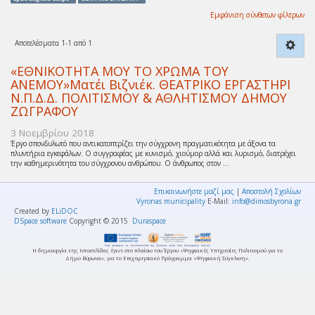
Εμφάνιση σύνθετων φίλτρων
Αποτελέσματα 1-1 από 1
«ΕΘΝΙΚΟΤΗΤΑ ΜΟΥ ΤΟ ΧΡΩΜΑ ΤΟΥ
ΑΝΕΜΟΥ»Ματέι Βιζνιέκ. ΘΕΑΤΡΙΚΟ ΕΡΓΑΣΤΗΡΙ
Ν.Π.Δ.Δ. ΠΟΛΙΤΙΣΜΟΥ & ΑΘΛΗΤΙΣΜΟΥ ΔΗΜΟΥ
ΖΩΓΡΑΦΟΥ
3 Νοεμβρίου 2018
Έργο σπονδυλωτό που αντικατοπτρίζει την σύγχρονη πραγματικότητα με άξονα τα
πλυντήρια εγκεφάλων. Ο συγγραφέας με κυνισμό, χιούμορ αλλά και λυρισμό, διατρέχει
την καθημερινότητα του σύγχρονου ανθρώπου. Ο άνθρωπος στον ...
Επικοινωνήστε μαζί μας
|
Αποστολή Σχολίων
Vyronas municipality
E-Mail:
info@dimosbyrona.gr
Created by
ELiDOC
DSpace software
Copyright © 2015
Duraspace
Η δημιουργία της Ιστοσελίδας έγινε στο πλαίσιο του Έργου «Ψηφιακές Υπηρεσίες Πολιτισμού για το
Δήμο Βύρωνα», για το Επιχειρησιακό Πρόγραμμα «Ψηφιακή Σύγκλιση».