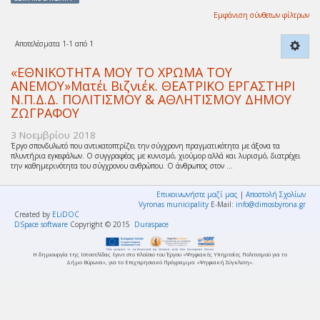
Εμφάνιση σύνθετων φίλτρων
Αποτελέσματα 1-1 από 1
«ΕΘΝΙΚΟΤΗΤΑ ΜΟΥ ΤΟ ΧΡΩΜΑ ΤΟΥ
ΑΝΕΜΟΥ»Ματέι Βιζνιέκ. ΘΕΑΤΡΙΚΟ ΕΡΓΑΣΤΗΡΙ
Ν.Π.Δ.Δ. ΠΟΛΙΤΙΣΜΟΥ & ΑΘΛΗΤΙΣΜΟΥ ΔΗΜΟΥ
ΖΩΓΡΑΦΟΥ
3 Νοεμβρίου 2018
Έργο σπονδυλωτό που αντικατοπτρίζει την σύγχρονη πραγματικότητα με άξονα τα
πλυντήρια εγκεφάλων. Ο συγγραφέας με κυνισμό, χιούμορ αλλά και λυρισμό, διατρέχει
την καθημερινότητα του σύγχρονου ανθρώπου. Ο άνθρωπος στον ...
Επικοινωνήστε μαζί μας
|
Αποστολή Σχολίων
Vyronas municipality
E-Mail:
info@dimosbyrona.gr
Created by
ELiDOC
DSpace software
Copyright © 2015
Duraspace
Η δημιουργία της Ιστοσελίδας έγινε στο πλαίσιο του Έργου «Ψηφιακές Υπηρεσίες Πολιτισμού για το
Δήμο Βύρωνα», για το Επιχειρησιακό Πρόγραμμα «Ψηφιακή Σύγκλιση».