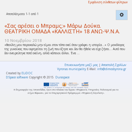
Εμφάνιση σύνθετων φίλτρων
Αποτελέσματα 1-1 από 1
«Σας αρέσει ο Μπραμς;» Μάρω Δούκα.
ΘΕΑΤΡΙΚΗ ΟΜΑΔΑ «ΚΑΛΛΙΣΤΗ» 18 ΑΝΩ-Ψ.Ν.Α.
10 Νοεμβρίου 2018
«θεούλη μου παρακαλώ μην είμαι στον τόπο εκεί όταν γράφει η ιστορία…» Ο μονόλογος
της γυναίκας που αφηγείται τη ζωή που έζησε και δεν θα ήθελε να είχε ζήσει… Αυτό που
δεν ονειρεύτηκε ποτέ εκείνη, αλλά κάποιοι άλλοι. Ένα ...
Επικοινωνήστε μαζί μας
|
Αποστολή Σχολίων
Vyronas municipality
E-Mail:
info@dimosbyrona.gr
Created by
ELiDOC
DSpace software
Copyright © 2015
Duraspace
Η δημιουργία της Ιστοσελίδας έγινε στο πλαίσιο του Έργου «Ψηφιακές Υπηρεσίες Πολιτισμού για το
Δήμο Βύρωνα», για το Επιχειρησιακό Πρόγραμμα «Ψηφιακή Σύγκλιση».