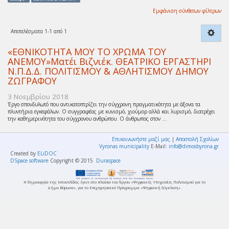
Εμφάνιση σύνθετων φίλτρων
Αποτελέσματα 1-1 από 1
«ΕΘΝΙΚΟΤΗΤΑ ΜΟΥ ΤΟ ΧΡΩΜΑ ΤΟΥ
ΑΝΕΜΟΥ»Ματέι Βιζνιέκ. ΘΕΑΤΡΙΚΟ ΕΡΓΑΣΤΗΡΙ
Ν.Π.Δ.Δ. ΠΟΛΙΤΙΣΜΟΥ & ΑΘΛΗΤΙΣΜΟΥ ΔΗΜΟΥ
ΖΩΓΡΑΦΟΥ
3 Νοεμβρίου 2018
Έργο σπονδυλωτό που αντικατοπτρίζει την σύγχρονη πραγματικότητα με άξονα τα
πλυντήρια εγκεφάλων. Ο συγγραφέας με κυνισμό, χιούμορ αλλά και λυρισμό, διατρέχει
την καθημερινότητα του σύγχρονου ανθρώπου. Ο άνθρωπος στον ...
Επικοινωνήστε μαζί μας
|
Αποστολή Σχολίων
Vyronas municipality
E-Mail:
info@dimosbyrona.gr
Created by
ELiDOC
DSpace software
Copyright © 2015
Duraspace
Η δημιουργία της Ιστοσελίδας έγινε στο πλαίσιο του Έργου «Ψηφιακές Υπηρεσίες Πολιτισμού για το
Δήμο Βύρωνα», για το Επιχειρησιακό Πρόγραμμα «Ψηφιακή Σύγκλιση».