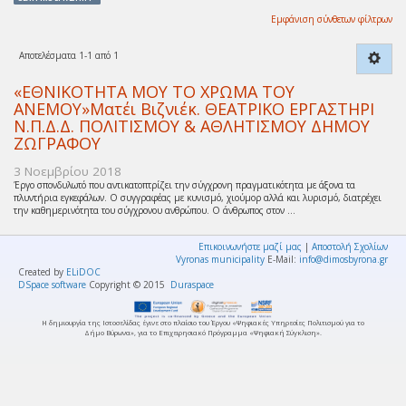
Εμφάνιση σύνθετων φίλτρων
Αποτελέσματα 1-1 από 1
«ΕΘΝΙΚΟΤΗΤΑ ΜΟΥ ΤΟ ΧΡΩΜΑ ΤΟΥ
ΑΝΕΜΟΥ»Ματέι Βιζνιέκ. ΘΕΑΤΡΙΚΟ ΕΡΓΑΣΤΗΡΙ
Ν.Π.Δ.Δ. ΠΟΛΙΤΙΣΜΟΥ & ΑΘΛΗΤΙΣΜΟΥ ΔΗΜΟΥ
ΖΩΓΡΑΦΟΥ
3 Νοεμβρίου 2018
Έργο σπονδυλωτό που αντικατοπτρίζει την σύγχρονη πραγματικότητα με άξονα τα
πλυντήρια εγκεφάλων. Ο συγγραφέας με κυνισμό, χιούμορ αλλά και λυρισμό, διατρέχει
την καθημερινότητα του σύγχρονου ανθρώπου. Ο άνθρωπος στον ...
Επικοινωνήστε μαζί μας
|
Αποστολή Σχολίων
Vyronas municipality
E-Mail:
info@dimosbyrona.gr
Created by
ELiDOC
DSpace software
Copyright © 2015
Duraspace
Η δημιουργία της Ιστοσελίδας έγινε στο πλαίσιο του Έργου «Ψηφιακές Υπηρεσίες Πολιτισμού για το
Δήμο Βύρωνα», για το Επιχειρησιακό Πρόγραμμα «Ψηφιακή Σύγκλιση».