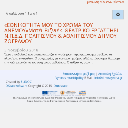
Εμφάνιση σύνθετων φίλτρων
Αποτελέσματα 1-1 από 1
«ΕΘΝΙΚΟΤΗΤΑ ΜΟΥ ΤΟ ΧΡΩΜΑ ΤΟΥ
ΑΝΕΜΟΥ»Ματέι Βιζνιέκ. ΘΕΑΤΡΙΚΟ ΕΡΓΑΣΤΗΡΙ
Ν.Π.Δ.Δ. ΠΟΛΙΤΙΣΜΟΥ & ΑΘΛΗΤΙΣΜΟΥ ΔΗΜΟΥ
ΖΩΓΡΑΦΟΥ
3 Νοεμβρίου 2018
Έργο σπονδυλωτό που αντικατοπτρίζει την σύγχρονη πραγματικότητα με άξονα τα
πλυντήρια εγκεφάλων. Ο συγγραφέας με κυνισμό, χιούμορ αλλά και λυρισμό, διατρέχει
την καθημερινότητα του σύγχρονου ανθρώπου. Ο άνθρωπος στον ...
Επικοινωνήστε μαζί μας
|
Αποστολή Σχολίων
Vyronas municipality
E-Mail:
info@dimosbyrona.gr
Created by
ELiDOC
DSpace software
Copyright © 2015
Duraspace
Η δημιουργία της Ιστοσελίδας έγινε στο πλαίσιο του Έργου «Ψηφιακές Υπηρεσίες Πολιτισμού για το
Δήμο Βύρωνα», για το Επιχειρησιακό Πρόγραμμα «Ψηφιακή Σύγκλιση».