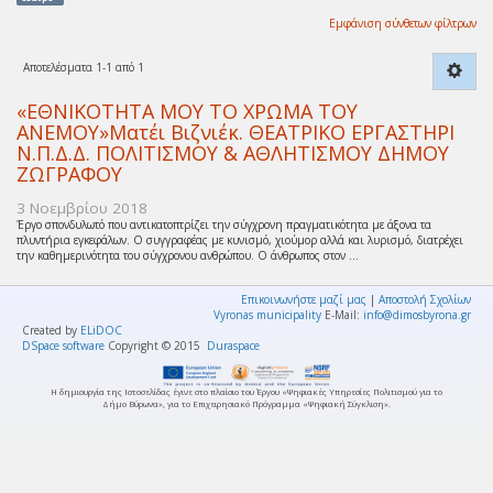
Εμφάνιση σύνθετων φίλτρων
Αποτελέσματα 1-1 από 1
«ΕΘΝΙΚΟΤΗΤΑ ΜΟΥ ΤΟ ΧΡΩΜΑ ΤΟΥ
ΑΝΕΜΟΥ»Ματέι Βιζνιέκ. ΘΕΑΤΡΙΚΟ ΕΡΓΑΣΤΗΡΙ
Ν.Π.Δ.Δ. ΠΟΛΙΤΙΣΜΟΥ & ΑΘΛΗΤΙΣΜΟΥ ΔΗΜΟΥ
ΖΩΓΡΑΦΟΥ
3 Νοεμβρίου 2018
Έργο σπονδυλωτό που αντικατοπτρίζει την σύγχρονη πραγματικότητα με άξονα τα
πλυντήρια εγκεφάλων. Ο συγγραφέας με κυνισμό, χιούμορ αλλά και λυρισμό, διατρέχει
την καθημερινότητα του σύγχρονου ανθρώπου. Ο άνθρωπος στον ...
Επικοινωνήστε μαζί μας
|
Αποστολή Σχολίων
Vyronas municipality
E-Mail:
info@dimosbyrona.gr
Created by
ELiDOC
DSpace software
Copyright © 2015
Duraspace
Η δημιουργία της Ιστοσελίδας έγινε στο πλαίσιο του Έργου «Ψηφιακές Υπηρεσίες Πολιτισμού για το
Δήμο Βύρωνα», για το Επιχειρησιακό Πρόγραμμα «Ψηφιακή Σύγκλιση».