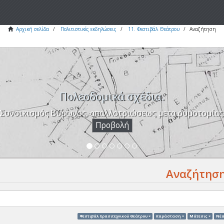
Αρχική σελίδα
Πολιτιστικές εκδηλώσεις
11. Φεστιβάλ Θεάτρου
Αναζήτηση
Πολεοδομικά σχέδια.
Συνοικισμός Βύρωνος, απαλλοτριώσεως μετα ρυμοτομίας
Προβολή
Αναζήτησ
Φεστιβάλ Ερασιτεχνικού Θεάτρου ×
παράσταση ×
Μάτεσις ×
Νέα