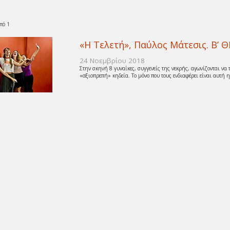
πό 1
«Η Τελετή», Παύλος Μάτεσις. Β
24 Νοεμβρίου 2018
Στην σκηνή 8 γυναίκες, συγγενείς της νεκρής, αγωνίζονται να τ
«αξιοπρεπή» κηδεία. Το μόνο που τους ενδιαφέρει είναι αυτή η