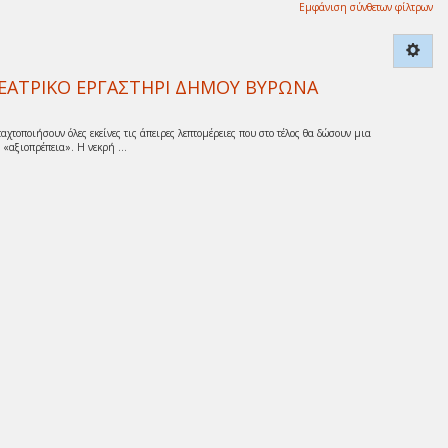
Εμφάνιση σύνθετων φίλτρων
’ ΘΕΑΤΡΙΚΟ ΕΡΓΑΣΤΗΡΙ ΔΗΜΟΥ ΒΥΡΩΝΑ
αχτοποιήσουν όλες εκείνες τις άπειρες λεπτομέρειες που στο τέλος θα δώσουν μια
 «αξιοπρέπεια». Η νεκρή ...