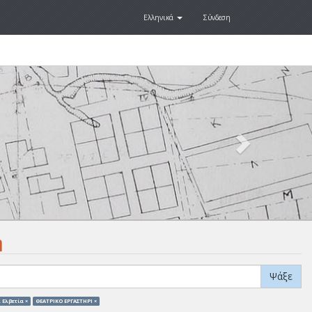
Ελληνικά
Σύνδεση
Next
.
η
Ψάξε
 Ελβετία ×
ΘΕΑΤΡΙΚΟ ΕΡΓΑΣΤΗΡΙ ×