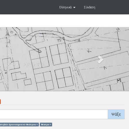
Ελληνικά
Σύνδεση
Next
.
η
Ψάξε
στιβάλ Ερασιτεχνικού Θεάτρου ×
θέατρο ×