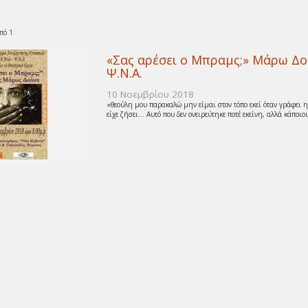
πό 1
«Σας αρέσει ο Μπραμς;» Μάρω Δ
Ψ.Ν.Α.
10 Νοεμβρίου 2018
«θεούλη μου παρακαλώ μην είμαι στον τόπο εκεί όταν γράφει η
είχε ζήσει… Αυτό που δεν ονειρεύτηκε ποτέ εκείνη, αλλά κάποιοι 