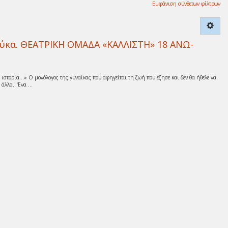
Εμφάνιση σύνθετων φίλτρων
ούκα. ΘΕΑΤΡΙΚΗ ΟΜΑΔΑ «ΚΑΛΛΙΣΤΗ» 18 ΑΝΩ-
 ιστορία…» Ο μονόλογος της γυναίκας που αφηγείται τη ζωή που έζησε και δεν θα ήθελε να
άλλοι. Ένα ...