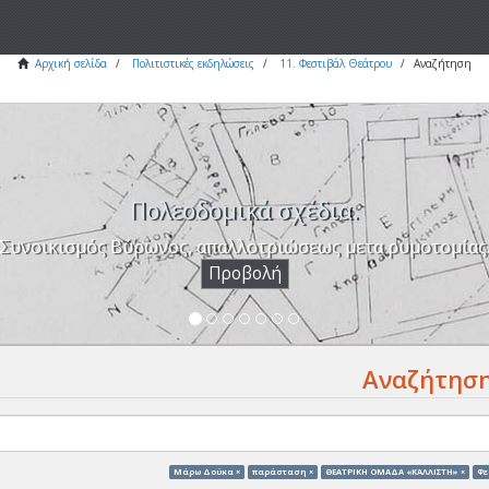
Αρχική σελίδα
Πολιτιστικές εκδηλώσεις
11. Φεστιβάλ Θεάτρου
Αναζήτηση
Πολεοδομικά σχέδια.
Συνοικισμός Βύρωνος, απαλλοτριώσεως μετα ρυμοτομίας
Προβολή
Αναζήτησ
Μάρω Δούκα ×
παράσταση ×
ΘΕΑΤΡΙΚΗ ΟΜΑΔΑ «ΚΑΛΛΙΣΤΗ» ×
Φε