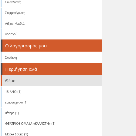
Συντελεστές
Συμμετέχοντες
Λέξεις-κλειδιά
Χορηγοί
Ο λογαριασμός μου
Σύνδεση
Περιήγηση ανά
Θέμα
18 ΑΝΩ (1)
ερασιτεχνικό (1)
θέατρο (1)
ΘΕΑΤΡΙΚΗ ΟΜΑΔΑ «ΚΑΛΛΙΣΤΗ» (1)
Μάρω Δούκα (1)