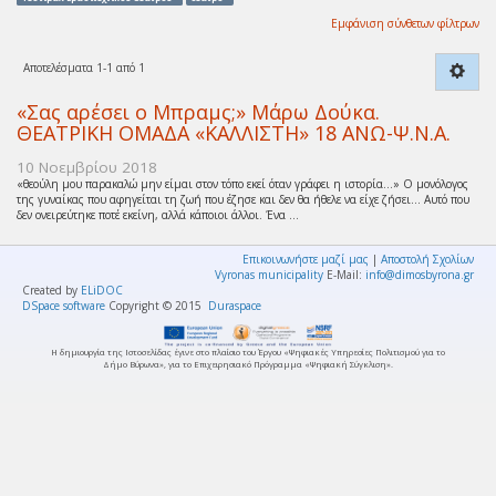
Εμφάνιση σύνθετων φίλτρων
Αποτελέσματα 1-1 από 1
«Σας αρέσει ο Μπραμς;» Μάρω Δούκα.
ΘΕΑΤΡΙΚΗ ΟΜΑΔΑ «ΚΑΛΛΙΣΤΗ» 18 ΑΝΩ-Ψ.Ν.Α.
10 Νοεμβρίου 2018
«θεούλη μου παρακαλώ μην είμαι στον τόπο εκεί όταν γράφει η ιστορία…» Ο μονόλογος
της γυναίκας που αφηγείται τη ζωή που έζησε και δεν θα ήθελε να είχε ζήσει… Αυτό που
δεν ονειρεύτηκε ποτέ εκείνη, αλλά κάποιοι άλλοι. Ένα ...
Επικοινωνήστε μαζί μας
|
Αποστολή Σχολίων
Vyronas municipality
E-Mail:
info@dimosbyrona.gr
Created by
ELiDOC
DSpace software
Copyright © 2015
Duraspace
Η δημιουργία της Ιστοσελίδας έγινε στο πλαίσιο του Έργου «Ψηφιακές Υπηρεσίες Πολιτισμού για το
Δήμο Βύρωνα», για το Επιχειρησιακό Πρόγραμμα «Ψηφιακή Σύγκλιση».