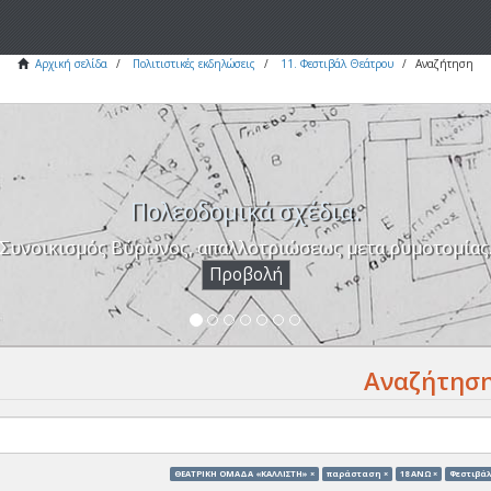
Αρχική σελίδα
Πολιτιστικές εκδηλώσεις
11. Φεστιβάλ Θεάτρου
Αναζήτηση
Πολεοδομικά σχέδια.
Συνοικισμός Βύρωνος, απαλλοτριώσεως μετα ρυμοτομίας
Προβολή
Αναζήτησ
ΘΕΑΤΡΙΚΗ ΟΜΑΔΑ «ΚΑΛΛΙΣΤΗ» ×
παράσταση ×
18 ΑΝΩ ×
Φεστιβάλ