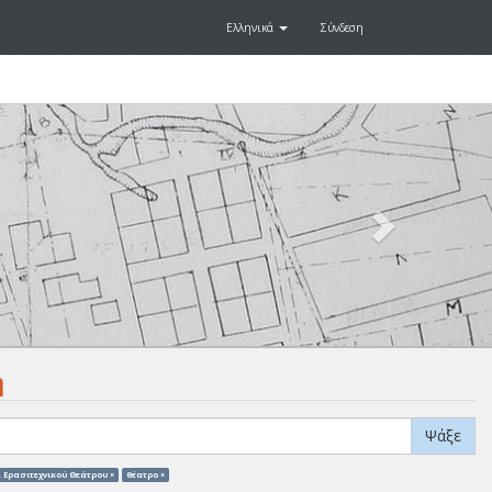
Ελληνικά
Σύνδεση
Next
.
η
Ψάξε
 Ερασιτεχνικού Θεάτρου ×
θέατρο ×