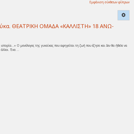
Εμφάνιση σύνθετων φίλτρων
ούκα. ΘΕΑΤΡΙΚΗ ΟΜΑΔΑ «ΚΑΛΛΙΣΤΗ» 18 ΑΝΩ-
 ιστορία…» Ο μονόλογος της γυναίκας που αφηγείται τη ζωή που έζησε και δεν θα ήθελε να
άλλοι. Ένα ...