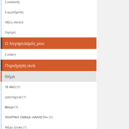
Συντελεστές
Συμμετέχοντες
Λέξεις-κλειδιά
Χορηγοί
Ο λογαριασμός μου
Σύνδεση
Περιήγηση ανά
Θέμα
18 ΑΝΩ (1)
ερασιτεχνικό (1)
θέατρο (1)
ΘΕΑΤΡΙΚΗ ΟΜΑΔΑ «ΚΑΛΛΙΣΤΗ» (1)
Μάρω Δούκα (1)