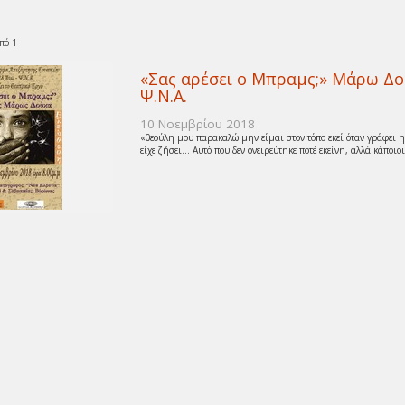
πό 1
«Σας αρέσει ο Μπραμς;» Μάρω Δ
Ψ.Ν.Α.
10 Νοεμβρίου 2018
«θεούλη μου παρακαλώ μην είμαι στον τόπο εκεί όταν γράφει η
είχε ζήσει… Αυτό που δεν ονειρεύτηκε ποτέ εκείνη, αλλά κάποιοι 